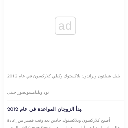
ad
بليك شيلتون وبراندون بلاكستوك وكيلي كلاركسون في عام 2012
تود ويليامسون
صور جيتي
بدأ الزوجان المواعدة في عام 2012.
أصبح كلاركسون وبلاكستوك جادين بعد وقت قصير من إعادة
الاتصال في Super Bowl. قالت إنهما ذهبا في أول موعد لهما في