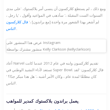
ومع ذلك ، لم يستطع كلاركسون أن ينسى أمر بلاكستوك. 'على مدى
السنوات الست المقبلة ،' سأذهب في المواعيد وأقول ، 'يا رجل ،
لم أشعر بهذا الشعور مرة واحدة [مع براندون] ،'
قال كلاركسون
.
الناس
عرض هذا المنشور على Instagram
منشور مشترك بواسطة Kelly Clarkson (kellyclarkson)
أعاد Narvel تقديم كلاركسون وابنه في عام 2012 عندما كانت
تستعد لأداء النشيد الوطني في Super Bowl. قال كلاركسون: 'لقد
كان مطلقًا لمدة عام ، وكان الأمر أشبه ،' هل هذا مبكر جدًا؟ '
.
الناس
يعمل براندون بلاكستوك كمدير للمواهب.