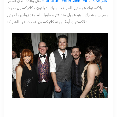
Starstruck Entertainment عام 1988
،
مثل والده الذي أسس
بلاكستوك هو مدير المواهب. بليك شيلتون ، كلاركسون
صوت
مضيف مشارك ، هو عميل منذ فترة طويلة له. منذ زواجهما ، يدير
بلاكستوك أيضًا مهنة كلاركسون. تحدث عن الشراكة!