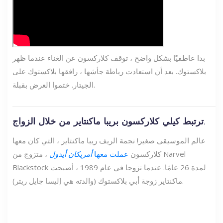
بدا عاطفيًا بشكل واضح ، توقف كلاركسون عن الغناء عندما ظهر
بلاكستوك. بعد أن استعادت رباطة جأشها ، رافقها بلاكستوك على
الجيتار. ختموا العرض بقبلة.
ترتبط كيلي كلاركسون بريبا ماكنتاير من خلال الزواج.
عالم الموسيقى صغير! نجمة الريف ريبا ماكنتاير ، التي كان معها
كلاركسون
عملت معها
أمريكان أيدول
، متزوج من Narvel
Blackstock لمدة 26 عامًا. عندما تزوجا في عام 1989 ، أصبحت
ماكنتاير زوجة أبي بلاكستوك (والدته هي إليسا جايل ريتر).