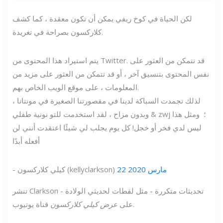
لكن الحياة في كوخ ريفي يمكن أن تكون معقدة ، كما كشف
كلاركسون بصراحة في تغريدة.
يتم استيراد هذا المحتوى من Twitter. قد تتمكن من العثور على
نفس المحتوى بتنسيق آخر ، أو قد تتمكن من العثور على مزيد من
المعلومات ، على موقع الويب الخاص بهم.
لذلك تجمدت السباكة لدينا في مقصورتنا الصغيرة في مونتانا ،
وبدون مزاح ، لقد استخدمت للتو نونية طفلي & zwj ؛ ️ ومثل هذا
ليس لدي فخر أو خجل! كل يوم يجلب لي شيئًا اعتقدت أنني لن
أفعله أبدًا
22 مارس 2020
- كيلي كلاركسون (kellyclarkson)
تنشر Clarkson تحديثات متكررة - مثل لقطات لحديثي الولادة -
قناة يوتيوب.
على
عرض كيلي كلاركسون