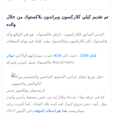
تم تقديم كيلي كلاركسون وبراندون بلاكستوك من خلال
والده.
المدير السابق لكلاركسون ، نارفل بلاكستوك ، هو في الواقع والد
للقاء في نهاية المطاف.
بلاكستوك. كان كلاركسون وبلاكستوك
مقيد
جوائز ACM لعام 2006
، حيث كان
عبرت مساراتهم أولاً في
بلاكستوك يعمل كمدير لشركة Rascal Flatts.
كريستوفر بولك
صور جيتي
كنا في غرفة معًا ، ثم جاء وقال إنه من نفس مسقط رأسي وكنت
مثل ،
أوه ، نحن نتزوج كثيرا.
لقد كنت تلك الفتاة ، كما أخبرت ريان
في أكتوبر 2012.
سيكريست
هذا هو استلام المؤقت