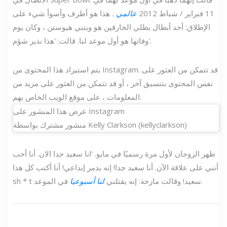
11 فبراير / شباط 2012
عالمي
.
هذا هو أطرف وأسوأ شيء على
الإطلاق: أحد أبطال بطلي الخارقين هو ويتني هيوستن ، وكان يوم
وفاتها هو أول موعد لنا. قالت: 'هذا نذير شؤم'.
يتم استيراد هذا المحتوى من Instagram. قد تتمكن من العثور على
نفس المحتوى بتنسيق آخر ، أو قد تتمكن من العثور على مزيد من
المعلومات ، على موقع الويب الخاص بهم.
عرض هذا المنشور على Instagram
منشور مشترك بواسطة Kelly Clarkson (kellyclarkson)
ظهر الزوجان لأول مرة رسميًا في مايو. 'انا سعيد جدا الان. أنا أحب
أنني على علاقة الآن. أنا سعيد جدا! إنه يدمر إبداعي! أنا أكتب كل هذا
في الموعد.
sh * t سعيد! وقالت مازحة: إنه يقتلني
لنا أسبوعيا