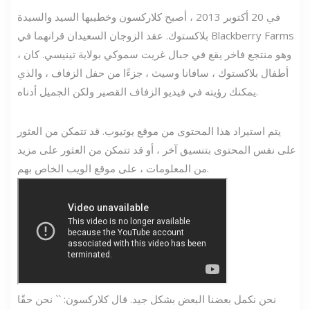
في 20 أكتوبر 2013 ، أصبح كلاركسون وخطيبها السيد والسيدة
بلاكستوك. عقد الزوجان السعيدان قرانهما في Blackberry Farms
، وهو منتجع فاخر يقع في جبال غريت سموكي بولاية تينيسي. كان
أطفال بلاكستوك ، سافانا وسيث ، جزءًا من حفل الزفاف ، والذي
يمكنك رؤيته في فيديو الزفاف القصير ولكن الجميل أدناه.
يتم استيراد هذا المحتوى من موقع يوتيوب. قد تتمكن من العثور
على نفس المحتوى بتنسيق آخر ، أو قد تتمكن من العثور على مزيد
من المعلومات ، على موقع الويب الخاص بهم.
نحن نكمل بعضنا البعض بشكل جيد. قال كلاركسون: `` نحن حقًا