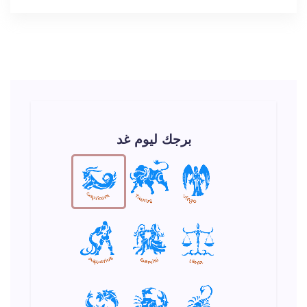
برجك ليوم غد