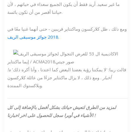
ما غير سعيد. أريد فقط أن يكون الجميع سعداء في حياتهم ، لأن
حياتنا أقصر من أن تكون بائسة.
ومع ذلك ، ظل كلاركسون وماكنتاير قريبين - حتى أنهما غنيا معًا في
2018 جوائز موسيقى الريف.
صور جيتي
إيما ماكنتاير / ACMA2018
قالت ريبا: 'لا يمكننا رؤية بعضنا البعض كما اعتدنا ، وأنا أكره ذلك'
ه!
أخبار
. ومع ذلك ، لا يزال ماكنتاير جزءًا من عائلة كلاركسون
وبلاكستوك الممتدة.
لمزيد من الطرق لتعيش حياتك بشكل أفضل بالإضافة إلى كل
!
الأشياء في أوبرا
سجل للحصول على اخر اخبارنا