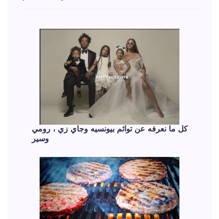
كل ما نعرفه عن توائم بيونسيه وجاي زي ، رومي
وسير