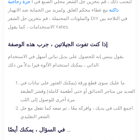
لتجنب ذلك ، قم بتخزين جل الشعر محلي الصنع في أ
جرة زجاجية
داكنة
مع غطاء محكم الغلق. ولمزيد من الحماية ضد الانهيار
والملوثات المحتملة ، قم بتخزين جل الشعر DIY في الثلاجة بين
الاستخدامات ، كما يقول Yates.
إذا كنت تفوت الجيلاتين ، جرب هذه الوصفة:
يقول ييتس إنه للحصول على بديل نباتي أسهل في الاستخدام
الذاتي ، يمكنك استخدام الألوة فيرا بدلاً من ذلك.
ما عليك سوى قطع ورقة (يمكنك العثور على نباتات في
العديد من متاجر الحدائق أو حتى أطعمة كاملة) وقشر الطبقة
مرة أخرى للوصول إلى اللب.
اجمع اللب في يديك ، وافركه معًا ، ثم ضعه كما تفعل مع جل
الشعر التقليدي.
في السؤال ، يمكنك أيضًا ...