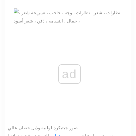
ad
صور جيتي
كرة لولبية وذيل حصان عالي
مصفف شعر المشاهير
روبين ميشيل
، التي تضم قائمة زبائنها