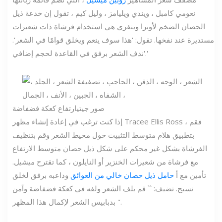
نعومي كامبل ، ويندي ويليامز ، وليل كيم ، تقول إن خدعة ذيل
الحصان الضخم لأوبرا وينفري هي استخدام فرشاة ذات شعيرات
مستديرة عند نفخها. تقول: 'هذا سوف ينعم ويخلق قوامًا في الشعر'.
'ندف الشعر برفق في القاعدة لحجم إضافي.'
صور جيتي
ارتفاع كعكة فضفاضة
إذا كنت ترغب في إعادة إنشاء مظهر Tracee Ellis Ross ، فقم
بتطبيق هلام متوسط ​​التثبيت حول محيط الشعر وقم بتنظيف
الفرشاة بشكل غير محكم على شكل ذيل حصان متوسط ​​الارتفاع
مع فرشاة من شعيرات الخنزير أو النايلون ، كما تقترح ميشيل.
تأمين مع أ
حامل ذيل حصان خالي من العوائق
وداعبه برفق لخلق
نسيج. تضيف: `` قم بلف الشعر ولفه في كعكة فضفاضة وآمن
بدبابيس الشعر لإكمال هذا المظهر ''.