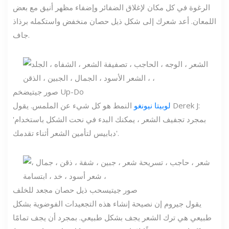
الرغوة في كل مكان لإغلاق الضفائر وإضفاء مظهر أنيق مع بعض
اللمعان. أعد شعرك إلى شكل ذيل حصان منخفض واستكمله برذاذ
جاف.
ضخم Up-Do
صور جيتي
لوبيتا نيونغو
النمط هو كل شيء عن الملمس. يقول Derek J:
'بمجرد تجفيف الشعر ، يمكنك البدء في نحت الشكل باستخدام
دبابيس لتأمين الشعر أثناء تقدمك'.
صور جيتي
سحب ذيل حصان مجعد للخلف
يقول جيروم إن نصيحة إنشاء هذه التجعيدات الفوضوية بشكل
طبيعي هي ترك الشعر يجف بشكل طبيعي. بمجرد أن يجف تمامًا