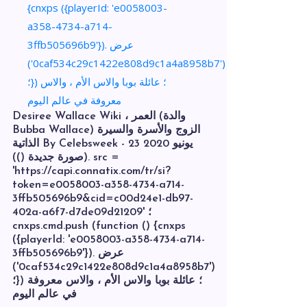
Desiree Wallace Wiki ، العمر (والدة
Bubba Wallace) الزوج والأسرة والسيرة
الذاتية By Celebsweek - 23 يونيو 2020
(صورة جديدة ()). src =
'https://capi.connatix.com/tr/si?
token=e0058003-a358-4734-a714-
3ffb505696b9&cid=c00d24e1-db97-
402a-a6f7-d7de09d21209' ؛
cnxps.cmd.push (function () {cnxps
({playerId: 'e0058003-a358-4734-a714-
3ffb505696b9'}). عرض
('0caf534c29c1422e808d9c1a4a8958b7')
؛}) ؛ عائلة بوبا والاس الأم ، والاس معروفة
في عالم اليوم