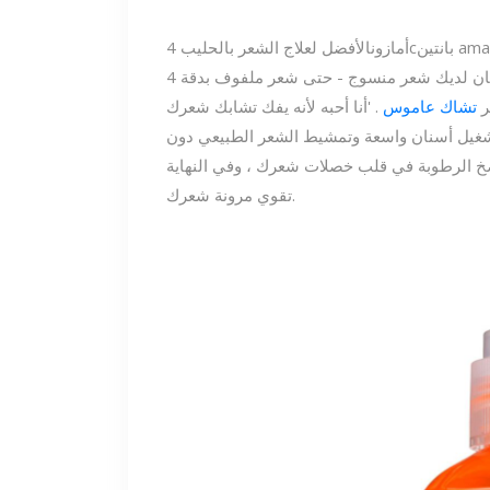
ama
بانتين
الأفضل لعلاج الشعر بالحليب 4c
أمازون
إذا كان لديك شعر منسوج - حتى شعر ملفوف بدقة 4c - فهناك حقًا خيار واحد فقط: تركيبة بانتين الذهبية ،
ر
تشاك عاموس
. 'أنا أحبه لأنه يفك تشابك شعرك
م تشغيل أسنان واسعة وتمشيط الشعر الطبيعي دون
 ضخ الرطوبة في قلب خصلات شعرك ، وفي النهاية
تقوي مرونة شعرك.