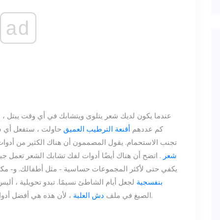
ad
عندما يكون لديك شعر يتلوى ويتشابك في أي وقت يبتل ،
كم عددهم
أقنعة الترطيب العميق
حاولت ، ستفعل أي ش
تجنب الاستحمام. يقول المصممون أن هناك الكثير من أدوا
4c شعر
. اتضح أن هناك أيضًا أدوات لفك تشابك الشعر تعمل جيدً
يكفي حتى لأكثر المجموعات حساسية - مثل أطفالك. و- مكا
بنفسجية
لجعل أيام الشاطئ نسيمًا. تبدو تحويلية ، أل
، لأن هذه هي أفضل أدوات لفك تشابك الشعر لفرشاة خالية من المتاعب.
الصيغ في ملف
دش العلبة