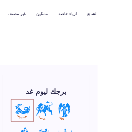
الشائع
ازياء خاصة
ممثلين
غير مصنف
برجك ليوم غد