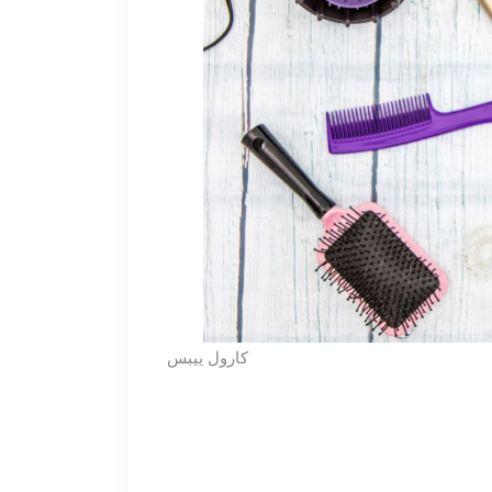
كارول ييبس