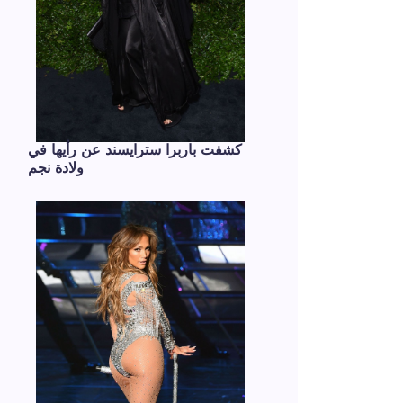
كشفت باربرا سترايسند عن رأيها في
ولادة نجم