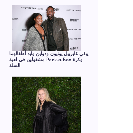
يبقي غابرييل يونيون ودواين وايد أطفالهما
مشغولين في لعبة Peek-a-Boo وكرة
السلة