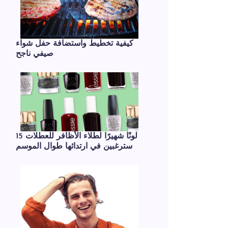
كيفية تخطيط واستضافة حفل شواء
صيفي ناجح
15 لونًا شهيرًا لطلاء الأظافر للعطلات
سترغبين في ارتدائها طوال الموسم