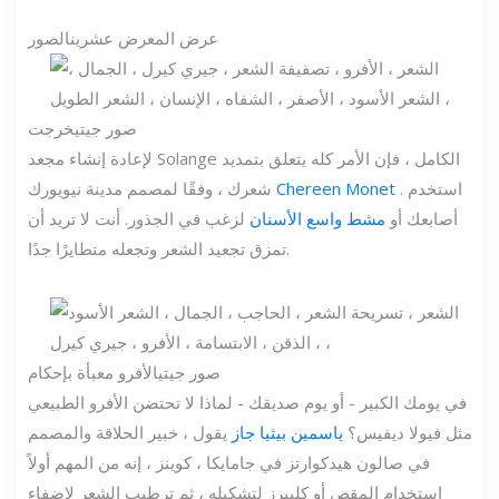
عرض المعرض
عشرين
الصور
صور جيتي
خرجت
لإعادة إنشاء مجعد Solange الكامل ، فإن الأمر كله يتعلق بتمديد
. استخدم
Chereen Monet
شعرك ، وفقًا لمصمم مدينة نيويورك
أصابعك أو
مشط واسع الأسنان
لزغب في الجذور. أنت لا تريد أن
تمزق تجعيد الشعر وتجعله متطايرًا جدًا.
صور جيتي
الأفرو معبأة بإحكام
في يومك الكبير - أو يوم صديقك - لماذا لا تحتضن الأفرو الطبيعي
مثل فيولا ديفيس؟
ياسمين بيثيا جاز
يقول ، خبير الحلاقة والمصمم
في صالون هيدكوارتز في جامايكا ، كوينز ، إنه من المهم أولاً
استخدام المقص أو كليبرز لتشكيله ، ثم ترطيب الشعر لإضفاء