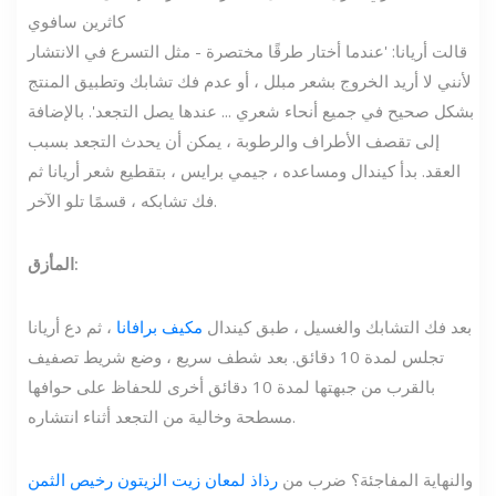
كاثرين سافوي
قالت أريانا: 'عندما أختار طرقًا مختصرة - مثل التسرع في الانتشار
لأنني لا أريد الخروج بشعر مبلل ، أو عدم فك تشابك وتطبيق المنتج
بشكل صحيح في جميع أنحاء شعري ... عندها يصل التجعد'. بالإضافة
إلى تقصف الأطراف والرطوبة ، يمكن أن يحدث التجعد بسبب
العقد. بدأ كيندال ومساعده ، جيمي برايس ، بتقطيع شعر أريانا ثم
فك تشابكه ، قسمًا تلو الآخر.
المأزق:
بعد فك التشابك والغسيل ، طبق كيندال
مكيف برافانا
، ثم دع أريانا
تجلس لمدة 10 دقائق. بعد شطف سريع ، وضع شريط تصفيف
بالقرب من جبهتها لمدة 10 دقائق أخرى للحفاظ على حوافها
مسطحة وخالية من التجعد أثناء انتشاره.
والنهاية المفاجئة؟ ضرب من
رذاذ لمعان زيت الزيتون رخيص الثمن