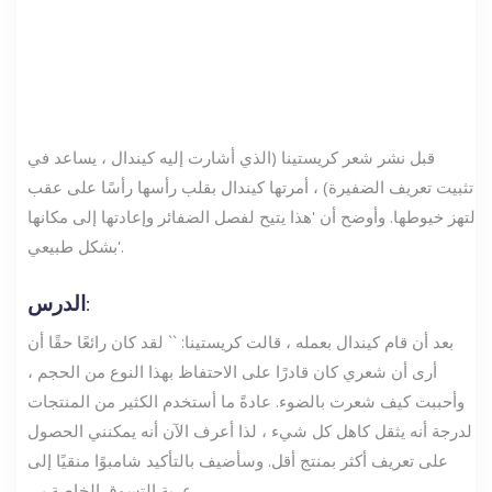
قبل نشر شعر كريستينا (الذي أشارت إليه كيندال ، يساعد في
تثبيت تعريف الضفيرة) ، أمرتها كيندال بقلب رأسها رأسًا على عقب
لتهز خيوطها. وأوضح أن 'هذا يتيح لفصل الضفائر وإعادتها إلى مكانها
بشكل طبيعي'.
الدرس:
بعد أن قام كيندال بعمله ، قالت كريستينا: `` لقد كان رائعًا حقًا أن
أرى أن شعري كان قادرًا على الاحتفاظ بهذا النوع من الحجم ،
وأحببت كيف شعرت بالضوء. عادةً ما أستخدم الكثير من المنتجات
لدرجة أنه يثقل كاهل كل شيء ، لذا أعرف الآن أنه يمكنني الحصول
على تعريف أكثر بمنتج أقل. وسأضيف بالتأكيد شامبوًا منقيًا إلى
عربة التسوق الخاصة بي.