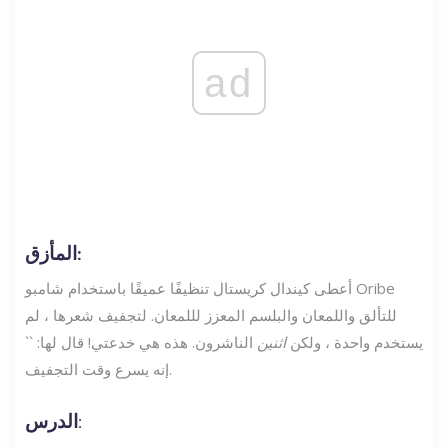
ad
المأزق:
أعطى كيندال كريستال تنظيفًا عميقًا باستخدام شامبو Oribe
للتألق واللمعان والبلسم المعزز لللمعان. لتجفيف شعرها ، لم
يستخدم واحدة ، ولكن
اثنين
الناشرون. هذه هي خدعتي! قال لها: ``
إنه يسرع وقت التجفيف.
الدرس: