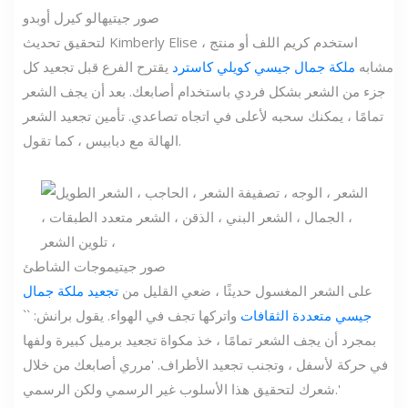
صور جيتي
هالو كيرل أوبدو
لتحقيق تحديث Kimberly Elise ، استخدم كريم اللف أو منتج
مشابه
ملكة جمال جيسي كويلي كاسترد
يقترح الفرع قبل تجعيد كل
جزء من الشعر بشكل فردي باستخدام أصابعك. بعد أن يجف الشعر
تمامًا ، يمكنك سحبه لأعلى في اتجاه تصاعدي. تأمين تجعيد الشعر
الهالة مع دبابيس ، كما تقول.
صور جيتي
موجات الشاطئ
على الشعر المغسول حديثًا ، ضعي القليل من
تجعيد ملكة جمال
جيسي متعددة الثقافات
واتركها تجف في الهواء. يقول برانش: ``
بمجرد أن يجف الشعر تمامًا ، خذ مكواة تجعيد برميل كبيرة ولفها
في حركة لأسفل ، وتجنب تجعيد الأطراف. 'مرري أصابعك من خلال
شعرك لتحقيق هذا الأسلوب غير الرسمي ولكن الرسمي.'