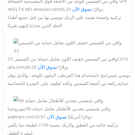
واقي من الشمس للوجه من الأشعة فوق البنفسجية الشفافة SPF
36.25 دولارًا
تسوق الآن
amazon.com
ELTA MD
46
تركيبة واضحة تعتمد على الزنك موصى بها من قبل جميع أطباء
الجلد الذين تحدثنا إليهم تقريبًا.
CoTz
واقي من الشمس خفيف اللون بعامل حماية من الشمس 35
26.50 دولارًا
تسوق الآن
ulta.com
يوصي سبيرلينج باستخدام هذا المرطب الملون للوجه ، والذي يوفر
حماية رائعة من أشعة الشمس ولكنه لطيف على البشرة الحساسة.
واقي شمسي معدني للأطفال بعامل حماية 50
نيوتروجينا
10.97 دولارًا أمريكيًا
تسوق الآن
walmart.com
تركيبة خالية من العطور والزنك بنسبة 100٪ لطيفة بما يكفي
لبشرة الطفل.