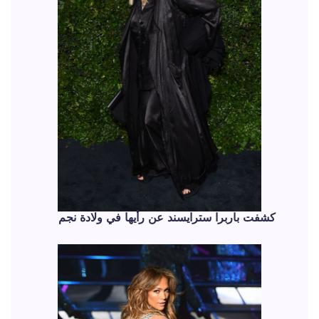
كشفت باربرا سترايسند عن رأيها في ولادة نجم