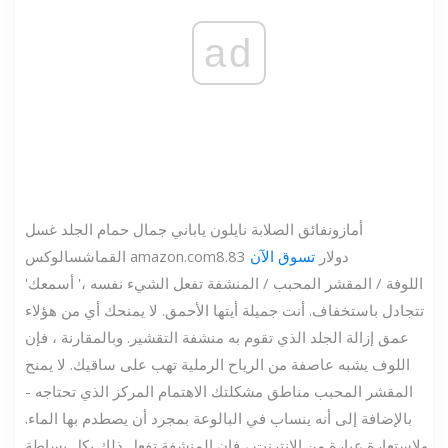
ad
أمازون
فائق الصلابة نايلون ياباني جمال حمام الجلد غسل
8.83 دولار
تسوق الآن
amazon.com
القماش
سالوكس
'اللوفة / المقشر المحبب / المنشفة تفعل الشيء نفسه ،' أسمعك
تتجادل باستخفاف. أنت جميلة أيتها الأحمق. لا يمنحك أي من هؤلاء
عمق إزالة الجلد الذي تقوم به منشفة التقشير. وبالمقارنة ، فإن
اللوف يشبه عاصفة من الرياح الرملية تهب على ساقيك. لا يمنح
المقشر المحبب مناطق مشكلتك الاهتمام المركز الذي تحتاجه -
بالإضافة إلى أنه ينساب في البالوعة بمجرد أن يصطدم بها الماء.
ولاستعارة عبارة من الإنترنت ، فإن المنشفة تفعل ذلك بكل بساطة