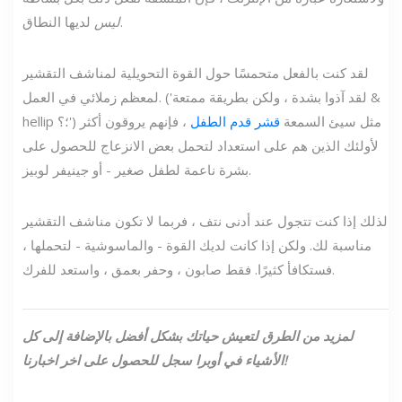
لديها النطاق.
ليس
لقد كنت بالفعل متحمسًا حول القوة التحويلية لمناشف التقشير
لمعظم زملائي في العمل. ('لقد آذوا بشدة ، ولكن بطريقة ممتعة &
hellip ؛؟') مثل سيئ السمعة
قشر قدم الطفل
، فإنهم يروقون أكثر
لأولئك الذين هم على استعداد لتحمل بعض الانزعاج للحصول على
بشرة ناعمة لطفل صغير - أو جينيفر لوبيز.
لذلك إذا كنت تتجول عند أدنى نتف ، فربما لا تكون مناشف التقشير
مناسبة لك. ولكن إذا كانت لديك القوة - والماسوشية - لتحملها ،
فستكافأ كثيرًا. فقط صابون ، وحفر بعمق ، واستعد للفرك.
لمزيد من الطرق لتعيش حياتك بشكل أفضل بالإضافة إلى كل
سجل للحصول على اخر اخبارنا!
الأشياء في أوبرا