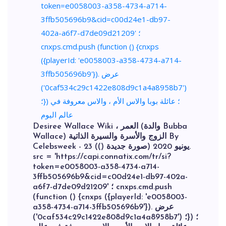
Desiree Wallace Wiki ، العمر (والدة Bubba
Wallace) الزوج والأسرة والسيرة الذاتية By
Celebsweek - 23 يونيو 2020 (صورة جديدة ()).
src = 'https://capi.connatix.com/tr/si?
token=e0058003-a358-4734-a714-
3ffb505696b9&cid=c00d24e1-db97-402a-
a6f7-d7de09d21209' ؛ cnxps.cmd.push
(function () {cnxps ({playerId: 'e0058003-
a358-4734-a714-3ffb505696b9'}). عرض
('0caf534c29c1422e808d9c1a4a8958b7') ؛}) ؛