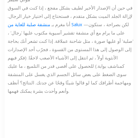
في حين أن الإصدار الأخير لطيف بشكل مفجع ، إذا كنت في السوق
لإزالة الجلد الميت بشكل متقدم ، فستحتاج إلى اختيار خيار الرجال.
—لكن بصراحة ، ستكون
منشفة صلبة للغاية من Salux
أنا مغرم بـ
على ما يرام مع أي منشفة تقشير آسيوية مكتوب عليها 'رجال' ،
'صلبة' أو عليها صورة ، مثل شاحنة عملاقة. إذا كنت تشعر أنك بحاجة
إلى الوصول إلى هذا المستوى من القسوة ، فجرّب أحد الإصدارات
الأنثوية أولاً ، ثم انتقل إلى الأشياء الأصعب لاحقًا. (فكر فيهم
كمناشف بوابة.) للحصول على أقصى قدر من التلميع ، ما عليك
سوى الضغط على بعض سائل الجسم الذي يغسل على المنشفة
ومهاجمة أطرافك كما لو قالوا شيئًا وقحًا عن جدتك. النتائج؟ أنظف
وأنعم وأحدث بشرة يمكنك فهمها.