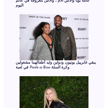
عائلة بوبا والاس الأم ، والاس معروفة في عالم
اليوم
يبقي غابرييل يونيون ودواين وايد أطفالهما مشغولين
في لعبة Peek-a-Boo وكرة السلة