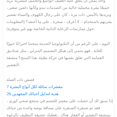
واحد يمكن أن يتفق عليه الطيف الواسع والجميل للبشرية: نريد
جميعًا بشرة مخملية خالية من الصدمات تبدو وكأنها دلفين صغير ،
ونريدها بالأمس. ذات مرة ، كان على رجال الكهوف والنساء تقشير
بشرتهم باستخدام ... لا أعرف ، صخرة ، على ما أعتقد؟ (المعلومات
حول ممارسات الرعاية الذاتية الخاصة بهم غير متوفرة).
اليوم ، على الرغم من أن التكنولوجيا الحديثة منحتنا اختراعًا حيويًا
للغاية ، فهو ينتمي إلى هيكل التصميم المنزلي ، مثل صناديق
القمامة التي تغلق نفسها في حركة بطيئة. هذا المنتج؟ منشفة
التقشير.
قصص ذات الصلة
7 مقشرات سائلة لكل أنواع البشرة
26 هدية لتدليل أحبائك المجهدين
إذا سبق لك أن حصلت على مقشر للجسم في منتجع صحي كوري ،
فقد تم صنفرة الصنفرة على مسافة بوصة واحدة من حياتك
بمنشفة التقشير أو القفاز. هناك ، تغطيك عشيقة التنظيف بالرغوة