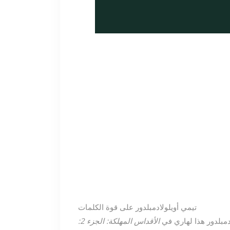
تيمي أويلولا
دمبلدور على قوة الكلمات
دمبلدور هذا لهاري في
الأقداس المهلكة: الجزء 2: