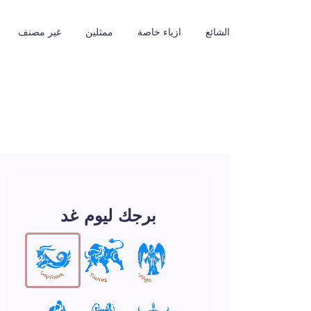
الشائع
ازياء خاصة
ممثلين
غير مصنف
برجك ليوم غد