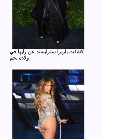
كشفت باربرا سترايسند عن رأيها في
ولادة نجم