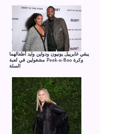
يبقي غابرييل يونيون ودواين وايد أطفالهما
مشغولين في لعبة Peek-a-Boo وكرة
السلة