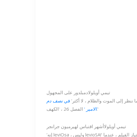
تيمي أويلولا
دمبلدور على المجهول
 ننظر إلى الموت والظلام ، لا أكثر'
في
نصف دم
الفصل 26 ، 'الكهف.'
الامير
'
تيمي أويلولا
أشهر اقتباس لهيرميون جرانجر
'إنه leviOsa ، وليس levioSA!' هي واحدة من أكثر اقتباسات هيرميون جرانجر شهرة من امتياز الفيلم ، عندما