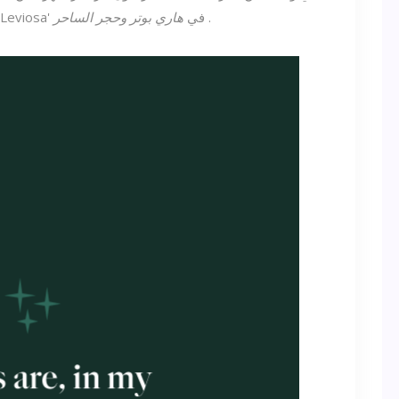
.
تصحح خطأ رون ويزلي في تعويذة 'Wingardium Leviosa' في
هاري بوتر وحجر الساحر