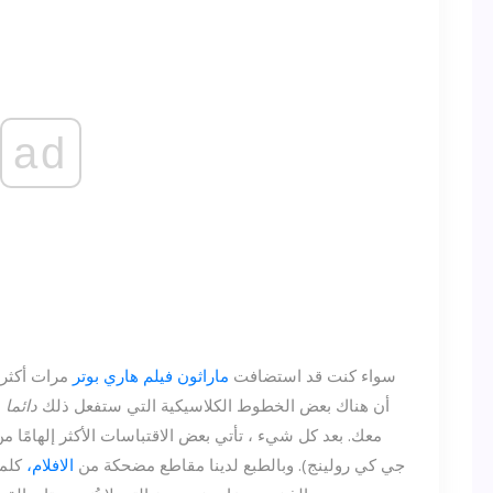
ad
سواء كنت قد استضافت
ماراثون فيلم هاري بوتر
مرات أكثر 
في أكثر من مناسبة ، يعرف Potterheads أن هناك بعض الخطوط الكلاسيكية التي ستفعل ذلك
دائما
ا
معك. بعد كل شيء ، تأتي بعض الاقتباسات الأكثر إلهامًا من
جي كي رولينج). وبالطبع لدينا مقاطع مضحكة من
الافلام،
كلما