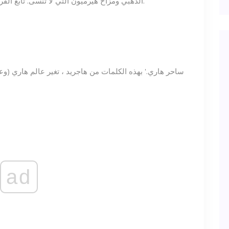
الذهبي ومزاح هيرميون التي لا تُنسى. تابع القراءة للحصول على أفضل عروض أسعار هاري بوتر.
ad