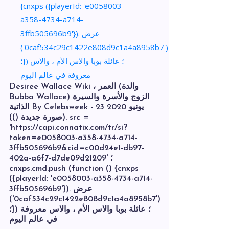
Desiree Wallace Wiki ، العمر (والدة
Bubba Wallace) الزوج والأسرة والسيرة
الذاتية By Celebsweek - 23 يونيو 2020
(صورة جديدة ()). src =
'https://capi.connatix.com/tr/si?
token=e0058003-a358-4734-a714-
3ffb505696b9&cid=c00d24e1-db97-
402a-a6f7-d7de09d21209' ؛
cnxps.cmd.push (function () {cnxps
({playerId: 'e0058003-a358-4734-a714-
3ffb505696b9'}). عرض
('0caf534c29c1422e808d9c1a4a8958b7')
؛}) ؛ عائلة بوبا والاس الأم ، والاس معروفة
في عالم اليوم