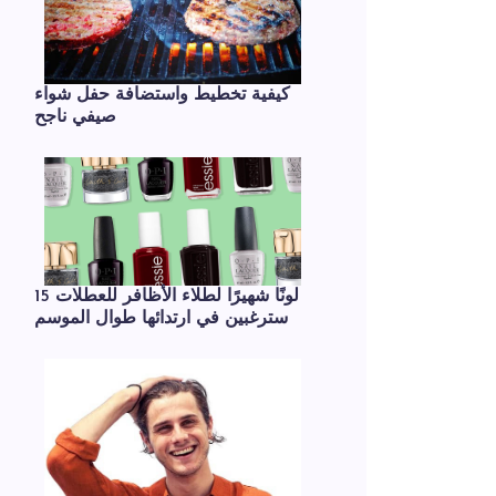
كيفية تخطيط واستضافة حفل شواء
صيفي ناجح
15 لونًا شهيرًا لطلاء الأظافر للعطلات
سترغبين في ارتدائها طوال الموسم