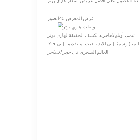
عرض المعرض
40
الصور
تيمي أويلولا
هاجريد يكشف الحقيقة لهاري بوتر
'Yer ساحر هاري.' بهذه الكلمات من هاجريد ، تغير عالم هاري (وعالمنا) رسميًا إلى الأبد ، حيث تم تقديمه إلى
العالم السحري في
حجر الساحر