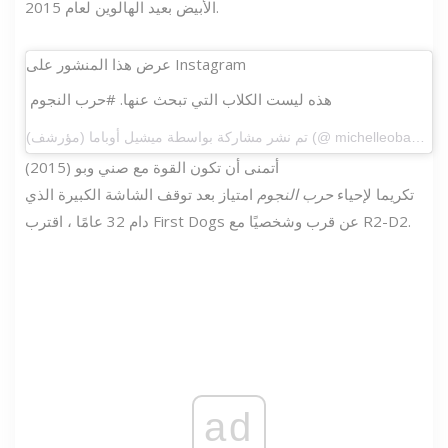
الأبيض بعيد الهالوين لعام 2015.
عرض هذا المنشور على Instagram
هذه ليست الكلاب التي تبحث عنها. #حرب النجوم
تم نشر مشاركة بواسطة ميشيل أوباما (مؤرشف) (@ michelleobama44) في 18 كانون الأول 2015 الساعة 5:52 مساءً بتوقيت المحيط الهادي
أتمنى أن تكون القوة مع صني وبو (2015)
تكريما لإحياء
حرب النجوم
امتياز بعد توقف الشاشة الكبيرة الذي
دام 32 عامًا ، اقترب First Dogs عن قرب وشخصيًا مع R2-D2.
ad