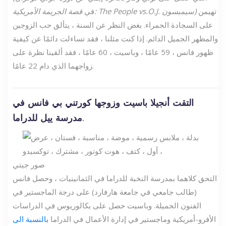
تهيمن
قصة الجريمة الأمريكية: The People vs.O.J. سيمبسون)
في
على السجادة الحمراء. بغض النظر عن السنة ، يتألق حب الزوجين
والمظهر الجميل الدائم. إذا كنت مثلنا ، فقد تساءلت دائمًا عن كيفية
ظهور فانس ، 59 عامًا ، وباسيت ، 60 عامًا ، فقد ألقينا نظرة على
زواجهما الذي دام 22 عامًا.
التقت أنجيلا باسيت وزوجها كورتني بي فانس في
مدرسة ييل للدراما.
صور جيتي
التحق كلاهما بمدرسة النخبة للدراما في الثمانينيات ، وحصل فانس
(طالب جامعي في جامعة هارفارد) على درجة الماجستير في
الفنون الجميلة. وباسيت حصل على بكالوريوس في الدراسات
الأفرو-أمريكية وماجستير في إدارة الأعمال في الدراما
بالنسبة الى