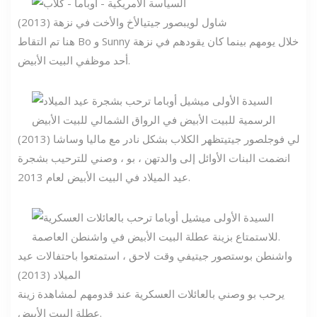
شاول لويب
صور جيتي
الأخ والأخت في نزهة (2013)
هنا تم التقاط Bo و Sunny خلال يومهم بينما كان يقودهم في نزهة
أحد موظفي البيت الأبيض.
لي فوجل
صور جيتي
تظهر الكلاب بشكل نادر مع ماليا وساشا (2013)
انضمت البنات الأوائل إلى والدتهن ، بو ، وصني للترحيب بشجرة
عيد الميلاد في البيت الأبيض لعام 2013.
واشنطن بوست
صور جيتي
في وقت لاحق ، استمتعوا باحتفالات عيد
الميلاد (2013)
يرحب بو وصني بالعائلات العسكرية عند قدومهم لمشاهدة زينة
عطلة البيت الأبيض.