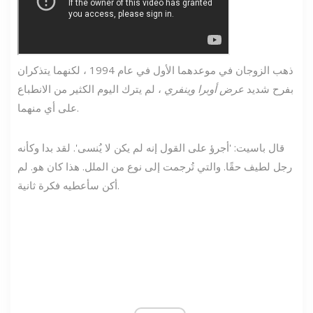
ذهب الزوجان في موعدهما الأول في عام 1994 ، لكنهما يتذكران
بفرح شديد
عرض أوبرا وينفري
، لم يترك اليوم الكثير من الانطباع
على أي منهما.
قال باسيت: 'أجرؤ على القول إنه لم يكن لا يُنسى'. لقد بدا وكأنه
رجل لطيف حقًا. والتي تُرجمت إلى نوع من الملل. هذا كان هو. لم
أكن سأعطيه فكرة ثانية.