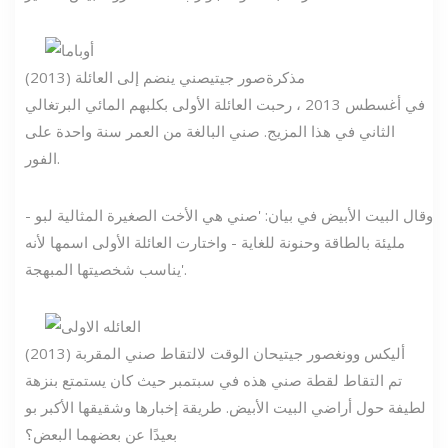
مذكرة
صور جيتي
صني ينضم إلى العائلة (2013)
في أغسطس 2013 ، رحبت العائلة الأولى بكلبهم المائي البرتغالي
الثاني في هذا المزيج. صني البالغة من العمر سنة واحدة على
الفور.
وقال البيت الأبيض في بيان: 'صني هي الأخت الصغيرة المثالية لبو -
مليئة بالطاقة وحنونة للغاية - واختارت العائلة الأولى اسمها لأنه
يناسب شخصيتها المبهجة'.
أليكس وونغ
صور جيتي
حان الوقت لالتقاط صني المقربة (2013)
تم التقاط لقطة صني هذه في سبتمبر حيث كان يستمتع بنزهة
لطيفة حول أراضي البيت الأبيض. طريقة إخبارها وشقيقها الأكبر بو
بعيدًا عن بعضهما البعض؟