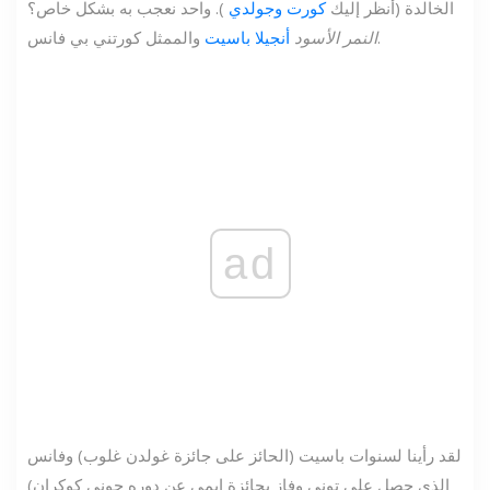
الخالدة (أنظر إليك
كورت وجولدي
). واحد نعجب به بشكل خاص؟
والممثل كورتني بي فانس.
النمر الأسود
أنجيلا باسيت
ad
لقد رأينا لسنوات باسيت (الحائز على جائزة غولدن غلوب) وفانس
(الذي حصل على توني وفاز بجائزة إيمي عن دوره جوني كوكران