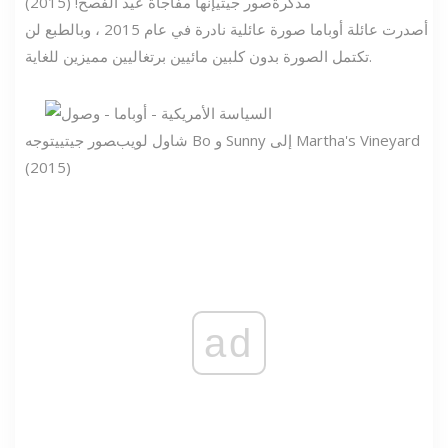
مذكرة
صور جيتي
إنها مفاجأة عيد الفصح! (2015)
أصدرت عائلة أوباما صورة عائلية نادرة في عام 2015 ، وبالطبع لن
تكتمل الصورة بدون كلبين مائيين برتغاليين مميزين للغاية.
شاول لويب
صور جيتي
يتوجه Bo و Sunny إلى Martha's Vineyard
(2015)
ad