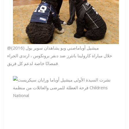
@ميشيل أوباما
صني وبو يشاهدان سوبر بول (2016)
خلال مباراة كارولينا بانثرز ضد دنفر برونكوس ، ارتدى الجراء
قمصانًا خاصة لدعم كل فريق.