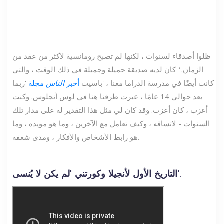
ظلوا أصدقاء لسنوات ، لكنها لم تصبح رومانسية لأكثر من عقد من
الزمان.
'
كان لديه صديقة جميلة وجميلة في ذلك الوقت ، والتي
كانت أيضًا في مدرسة الدراما معنا ، 'باسيت
أخبر
الناس
مجلة
'ربما
بعد حوالي 14 عامًا ، عبرت طرقنا هنا في لوس أنجلوس. وكنت
أعزب ، كان أعزب. وقد كان لي مثل هذا التقدير له على مدار تلك
السنوات - لاتساقه ، وكيف تعامل مع الآخرين ، وما هو مؤيده ، وما
هو رابط الأشخاص والأفكار ، ومدى شغفه.
التاريخ الأول لأنجيلا وكورتني 'لم يكن لا يُنسى'.