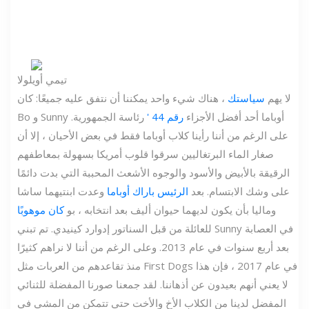
تيمي أويلولا
لا يهم
سياستك
، هناك شيء واحد يمكننا أن نتفق عليه جميعًا: كان
Bo و Sunny أوباما أحد أفضل الأجزاء
رقم 44 '
رئاسة الجمهورية.
على الرغم من أننا رأينا كلاب أوباما فقط في بعض الأحيان ، إلا أن
صغار الماء البرتغاليين سرقوا قلوب أمريكا بسهولة بمعاطفهم
الرقيقة بالأبيض والأسود والوجوه الأشعث المحببة التي بدت دائمًا
على وشك الابتسام. بعد
الرئيس باراك أوباما
وعدت ابنتيهما ساشا
وماليا بأن يكون لديهما حيوان أليف بعد انتخابه ، بو
كان موهوبًا
للعائلة من قبل السناتور إدوارد كينيدي. تم تبني Sunny في العصابة
بعد أربع سنوات في عام 2013. وعلى الرغم من أننا لا نراهم كثيرًا
منذ تقاعدهم من العربات مثل First Dogs في عام 2017 ، فإن هذا
لا يعني أنهم بعيدون عن أذهاننا. لقد جمعنا صورنا المفضلة للثنائي
المفضل لدينا من الكلاب الأخ والأخت حتى تتمكن من المشي في