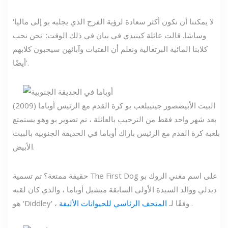
'لا يمكننا أن نكون أكثر سعادة لرؤية الفرح الذي يجلبه بو إلى ماليا
وساشا. قالت عائلة كينيدي في بيان في ذلك الوقت: 'نحن نحب
كلابنا المائية البرتغالية ونعلم أن الفتيات وآبائهن سيحبون كلابهم
أيضًا'.
البيت الأبيض
صور جيتي
يلعب بو كرة القدم مع الرئيس أوباما (2009)
بعد شهر واحد فقط من الترحيب بالعائلة ، تم تصوير بو وهو يستمتع
بلعبة كرة القدم مع الرئيس باراك أوباما في الحديقة الجنوبية بالبيت
الأبيض.
حقيقة ممتعة؟ تم تسمية The First Dog على اسم مغني الروك بو
ديدلي ووالد السيدة الأولى السابقة ميشيل أوباما ، والذي كان لقبه
.
هو 'Diddley' ، وفقًا لـ
المتحف الرئاسي للحيوانات الأليفة