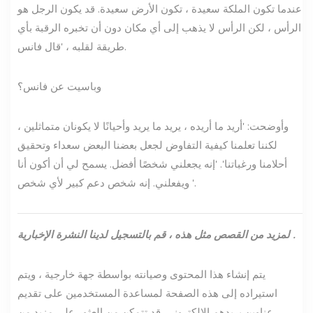
عندما تكون الملكة سعيدة ، تكون الأرض سعيدة. قد يكون الرجل هو
الرأس ، لكن الرأس لا يذهب إلى أي مكان دون أن تخبره الرقبة بأي
طريقة لقلبه ، 'قال فانس.
وباسيت عن فانس؟
وأوضحت: 'أريد ما أريده ، يريد ما يريد وأحيانًا لا يكونان متماثلين ،
لكننا تعلمنا كيفية التفاوض لجعل بعضنا البعض سعداء وتحقيق
أحلامنا ورغباتنا'. 'إنه يجعلني شخصًا أفضل. يسمح لي أن أكون أنا
ويفعلني. إنه شخص دعم كبير لأي شخص '.
.
لمزيد من القصص مثل هذه ،
قم بالتسجيل لدينا
النشرة الإخبارية
يتم إنشاء هذا المحتوى وصيانته بواسطة جهة خارجية ، ويتم
استيراده إلى هذه الصفحة لمساعدة المستخدمين على تقديم
عناوين بريدهم الإلكتروني. قد تتمكن من العثور على مزيد من