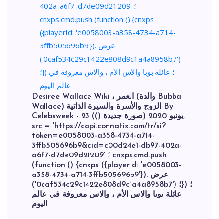
Desiree Wallace Wiki ، العمر (والدة Bubba
Wallace) الزوج والأسرة والسيرة الذاتية By
Celebsweek - 23 يونيو 2020 (صورة جديدة ()).
src = 'https://capi.connatix.com/tr/si?
token=e0058003-a358-4734-a714-
3ffb505696b9&cid=c00d24e1-db97-402a-
a6f7-d7de09d21209' ؛ cnxps.cmd.push
(function () {cnxps ({playerId: 'e0058003-
a358-4734-a714-3ffb505696b9'}). عرض
('0caf534c29c1422e808d9c1a4a8958b7') ؛}) ؛
عائلة بوبا والاس الأم ، والاس معروفة في عالم
اليوم