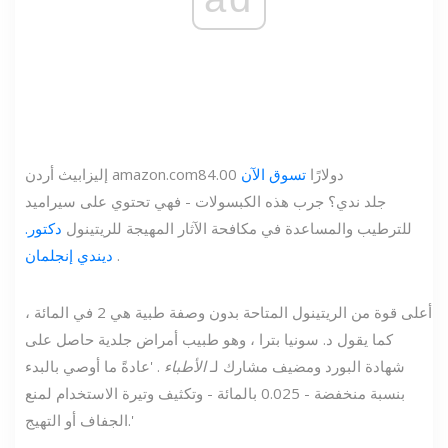
84.00 دولارًا
تسوق الآن
amazon.com
إليزابيث أردن
جلد ندي؟ جرب هذه الكبسولات - فهي تحتوي على سيراميد
للترطيب والمساعدة في مكافحة الآثار المهيجة للريتينول
دكتور.
.
ديندي إنجلمان
أعلى قوة من الريتينول المتاحة بدون وصفة طبية هي 2 في المائة ،
كما يقول
د. سونيا بترا
، وهو طبيب أمراض جلدية حاصل على
شهادة البورد ومضيف مشارك لـ
الأطباء
. 'عادةً ما أوصي بالبدء
بنسبة منخفضة - 0.025 بالمائة - وتكثيف وتيرة الاستخدام لمنع
الجفاف أو التهيج.'