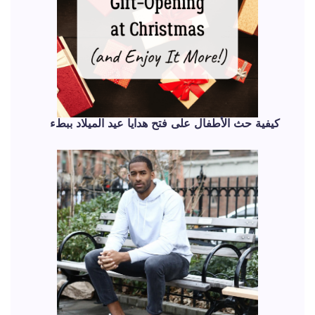
كيفية حث الأطفال على فتح هدايا عيد الميلاد ببطء