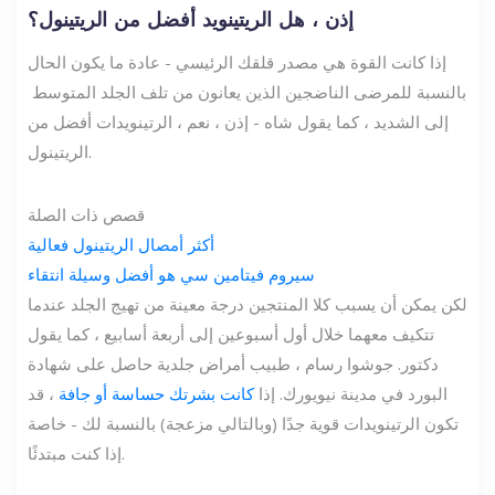
إذن ، هل الريتينويد أفضل من الريتينول؟
إذا كانت القوة هي مصدر قلقك الرئيسي - عادة ما يكون الحال
بالنسبة للمرضى الناضجين الذين يعانون من تلف الجلد المتوسط ​​
إلى الشديد ، كما يقول شاه - إذن ، نعم ، الرتينويدات أفضل من
الريتينول.
قصص ذات الصلة
أكثر أمصال الريتينول فعالية
سيروم فيتامين سي هو أفضل وسيلة انتقاء
لكن يمكن أن يسبب كلا المنتجين درجة معينة من تهيج الجلد عندما
تتكيف معهما خلال أول أسبوعين إلى أربعة أسابيع ، كما يقول
دكتور. جوشوا رسام
، طبيب أمراض جلدية حاصل على شهادة
البورد في مدينة نيويورك. إذا
كانت بشرتك حساسة أو جافة
، قد
تكون الرتينويدات قوية جدًا (وبالتالي مزعجة) بالنسبة لك - خاصة
إذا كنت مبتدئًا.