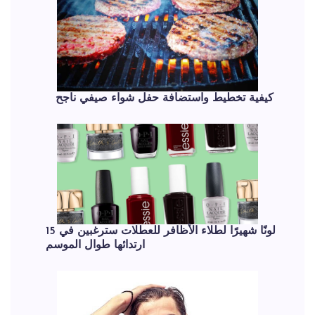
كيفية تخطيط واستضافة حفل شواء صيفي ناجح
15 لونًا شهيرًا لطلاء الأظافر للعطلات سترغبين في
ارتدائها طوال الموسم