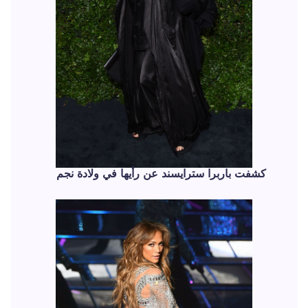
كشفت باربرا سترايسند عن رأيها في ولادة نجم