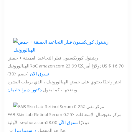
ريتينول كوريكسيون فيلر التجاعيد العميقة + حمض
US $ 16.70
23.99 دولارًا أمريكيًا
amazon.com
RoC
الهيالورونيك
تسوق الآن
(30٪ خصم)
اختر واحدًا يحتوي على حمض الهيالورونيك ، الذي يرطب البشرة
.
ويفتحها ، كما يقول
دكتور. ديبرا جليمان
FAB Skin Lab Retinol Serum 0.25٪ مركز نقي
جمال الإسعافات
58.00 دولارًا
تسوق الآن
sephora.com
الأولية
'س.
هذا هو المفضل
د. سونيا بترا