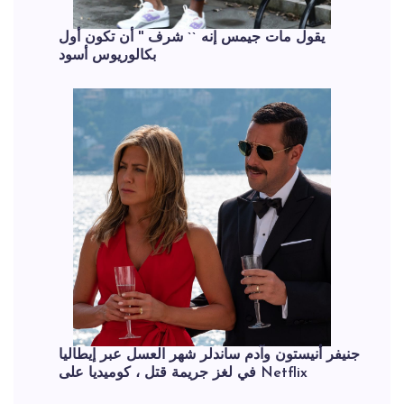
يقول مات جيمس إنه `` شرف '' أن تكون أول
بكالوريوس أسود
جنيفر أنيستون وآدم ساندلر شهر العسل عبر إيطاليا
في لغز جريمة قتل ، كوميديا ​​على Netflix