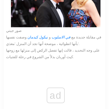
صور جيتي
في مقابلة جديدة مع
في الاسلوب
و
نيكول كيدمان
وصفت نفسها
بأنها انطوائية ، موضحة أنها تجد أن المنزل 'مغذي'.
على وجه التحديد ، قالت إنها تفضل الركض إلى منزلها مع زوجها
كيث أوربان بدلاً من الشروع في رحلة للفتيات.
ad