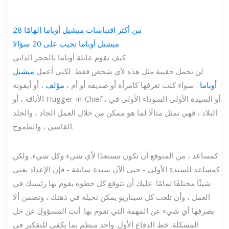
28 من أكثر اقتباسات ميشيل أوباما إلهامًا
ميشيل أوباما تجيب على 20 سؤالا
كيف تقوم عائلة أوباما بالحجر الذاتي
لن تحمل حقيبة مثل هذه لأي شخص فقط. لكني أعمل
ميشيل
أوباما
. سواء كنت تعرفها كامرأة أو صديقة أو أم ،
مؤلف
، أو أيقونة
الأناقة ، أو Hugger-in-Chief ، أو السيدة الأولى السوداء الأولى في
البلاد ، فهي تمثل مثالًا لما هو ممكن من خلال العمل الجاد ، والجلد
القاسي ، والطموح.
كمساعد ، من المتوقع أن تكون مستعدًا لأي شيء وكل شيء. ولكن
كمساعد للسيدة الأولى - حتى الآن سيدة سابقة - فإن الإعداد يعني
شيئًا مختلفًا تمامًا. عليك أن تتوقع كل خطوة يقوم بها رئيسك في
العمل ، وأن تلعب كل سيناريو يمكن تخيله في ذهنك ، وتضمن ألا
يصرفها أي شيء عن المهمة التي تقوم بها. أنت المسؤول عن حل
المشكلة. خط الدفاع الأول. واحد منظم بما يكفي للتفكير في