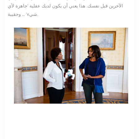
الآخرين قبل نفسك. هذا يعني أن يكون لديك عقلية 'جاهزة لأي
شيء' ... وحقيبة.