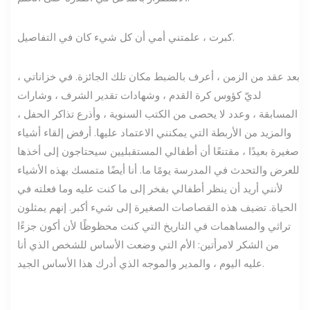
كبرت ، علمتني أمي أن كل شيء كان في التفاصيل.
بعد عقد من الزمن ، أعرف بالضبط مكان تلك الجائزة. في خزاناتي ،
لديّ كؤوس كرة القدم ، وشهادات تقدير الشرف ، وشارات
المسابقة ، وعدد لا يحصى من الكتب السنوية ، وأذرع تذاكر الحفل ،
والمزيد من الأربطة التي يمكنني الاعتماد عليها. أرفض إلقاء أشياء
صغيرة بعيدًا ، مقتنعًا أن أطفالي المستقبليين سيحتاجون إلى أخذها
للعرض والتحدث في المدرسة يومًا ما. أنا أيضًا متمسك بهذه الأشياء
لأنني أريد أن ينظر أطفالي بفخر إلى ما كنت عليه وما فعلته في
الحياة. تضيف هذه القصاصات الصغيرة إلى شيء أكبر. إنهم يمثلون
تراثي والمساهمات في التاريخ التي كنت محظوظًا لأن أكون جزءًا
من الشكر لامرأتين: الأم التي وضعت الأساس للشخص الذي أنا
عليه اليوم ، والمدير والموجه الذي أدرك هذا الأساس الجيد.