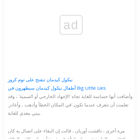
ad
نيكول كيدمان تنفتح على توم كروز
أطفال نيكول كيدمان سيظهرون في Big Little Lies
وأضافت أنها حساسة للغاية تجاه 'الإجهاد الخارجي أو السمية' ، وقد
تعلمت أن تتعرف عندما تكون 'في المكان الخطأ وأذهب ، وأغادر.
بيتي مغذي للغاية.
مرة أخرى ، ناقشت أوربان ، قالت إن البقاء على اتصال به كان
دائمًا حجر الزاوية في زواجها. 'أعظم شيء أخبرنا به كاهن العائلة