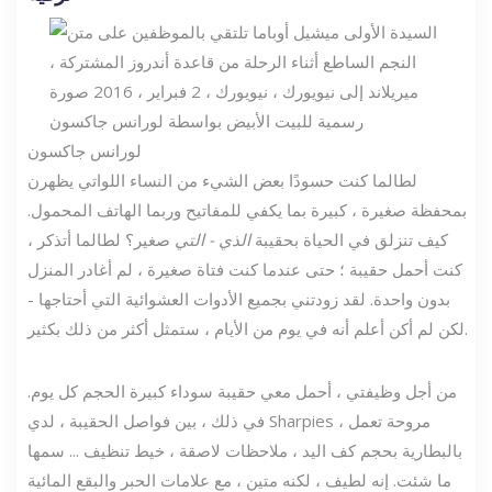
لورانس جاكسون
لطالما كنت حسودًا بعض الشيء من النساء اللواتي يظهرن
بمحفظة صغيرة ، كبيرة بما يكفي للمفاتيح وربما الهاتف المحمول.
كيف تنزلق في الحياة بحقيبة
الذي - التي
صغير؟ لطالما أتذكر ،
كنت أحمل حقيبة ؛ حتى عندما كنت فتاة صغيرة ، لم أغادر المنزل
بدون واحدة. لقد زودتني بجميع الأدوات العشوائية التي أحتاجها -
لكن لم أكن أعلم أنه في يوم من الأيام ، ستمثل أكثر من ذلك بكثير.
من أجل وظيفتي ، أحمل معي حقيبة سوداء كبيرة الحجم كل يوم.
في ذلك ، بين فواصل الحقيبة ، لدي Sharpies ، مروحة تعمل
بالبطارية بحجم كف اليد ، ملاحظات لاصقة ، خيط تنظيف ... سمها
ما شئت. إنه لطيف ، لكنه متين ، مع علامات الحبر والبقع المائية