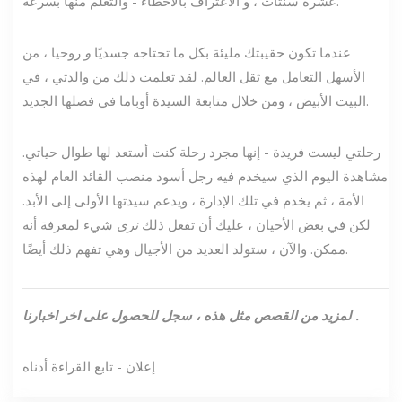
عشرة سنتات ، و الاعتراف بالأخطاء - والتعلم منها بسرعة.
عندما تكون حقيبتك مليئة بكل ما تحتاجه جسديًا
و
روحيا ، من
الأسهل التعامل مع ثقل العالم. لقد تعلمت ذلك من والدتي ، في
البيت الأبيض ، ومن خلال متابعة السيدة أوباما في فصلها الجديد.
رحلتي ليست فريدة - إنها مجرد رحلة كنت أستعد لها طوال حياتي.
مشاهدة اليوم الذي سيخدم فيه رجل أسود منصب القائد العام لهذه
الأمة ، ثم يخدم في تلك الإدارة ، ويدعم سيدتها الأولى إلى الأبد.
لكن في بعض الأحيان ، عليك أن تفعل ذلك
نرى
شيء لمعرفة أنه
ممكن. والآن ، ستولد العديد من الأجيال وهي تفهم ذلك أيضًا.
.
لمزيد من القصص مثل هذه ،
سجل للحصول على اخر اخبارنا
إعلان - تابع القراءة أدناه