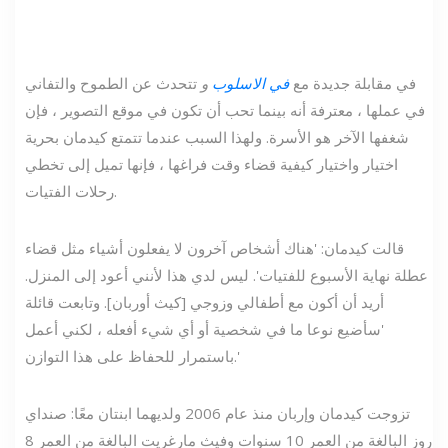
في مقابلة جديدة مع
في الاسلوب
و
تتحدث عن الطموح والتفاني
في عملها ، معترفة أنه بينما تحب أن تكون في موقع التصوير ، فإن
شغفها الآخر هو الأسرة. ولهذا السبب عندما تتمتع كيدمان بحرية
اختيار واختيار كيفية قضاء وقت فراغها ، فإنها تميل إلى تخطي
رحلات الفتيات.
قالت كيدمان: 'هناك أشخاص آخرون لا يفعلون أشياء مثل قضاء
عطلة نهاية الأسبوع للفتيات'. ليس لدي هذا لأنني أعود إلى المنزل.
أريد أن أكون مع أطفالي وزوجي [كيث أوربان]. وتابعت قائلة
'سأضيع نوعا ما في شخصية أو أي شيء أفعله ، لكني أعمل
باستمرار للحفاظ على هذا التوازن.'
تزوجت كيدمان وإربان منذ عام 2006 ولديهما ابنتان معًا: صنداي
روز البالغة من العمر 10 سنوات وفيث مارغريت البالغة من العمر 8