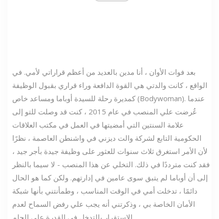
بعد فوات الأوان ، أنا مدين بالعديد من أعظم قراراتي لأمي. في
الواقع ، كانت والدتي هي القوة الدافعة وراء قراري بقبول الوظيفة
كمديرة رحلة للسيدة أوباما ومساعد خاص (Bodywoman). عندما
عُرضت علي المنصب في عام 2015 ، كنت قد وصلت للتو إلى
علامة السنتين التي أمضيتها في العمل في مكتب العلاقات
الحكومية التابع لشركة والت ديزني في واشنطن العاصمة ، نظرًا
لأن الأمر استغرق ثلاث سنوات للعثور على وظيفة جيدة بأجر جيد ،
فقد كنت مترددًا في ذلك. التخلي عن هذا المنصب - لا سيما بالنظر
إلى أن أوباما لم يتبق سوى عامين في إدارتهم. ولكن كما هو الحال
دائمًا ، تدخلت أمي في الوقت المناسب ، وطمأنتني بأنها شبكة
الأمان الخاصة بي ، وذكرتني أنه يجب علي رفض السماح لعدم
الاستقرار بالتدخل في القدرة على الحلم.