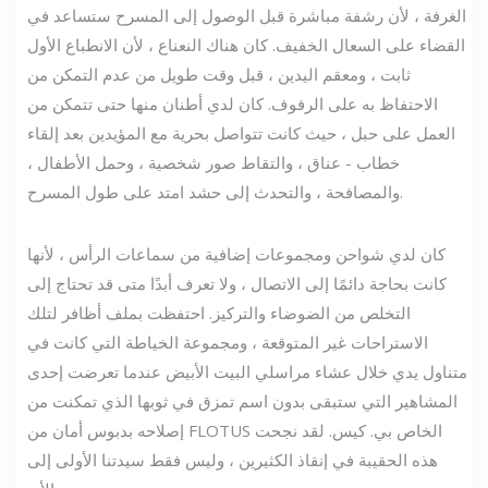
الغرفة ، لأن رشفة مباشرة قبل الوصول إلى المسرح ستساعد في
القضاء على السعال الخفيف. كان هناك النعناع ، لأن الانطباع الأول
ثابت ، ومعقم اليدين ، قبل وقت طويل من عدم التمكن من
الاحتفاظ به على الرفوف. كان لدي أطنان منها حتى تتمكن من
العمل على حبل ، حيث كانت تتواصل بحرية مع المؤيدين بعد إلقاء
خطاب - عناق ، والتقاط صور شخصية ، وحمل الأطفال ،
والمصافحة ، والتحدث إلى حشد امتد على طول المسرح.
كان لدي شواحن ومجموعات إضافية من سماعات الرأس ، لأنها
كانت بحاجة دائمًا إلى الاتصال ، ولا تعرف أبدًا متى قد تحتاج إلى
التخلص من الضوضاء والتركيز. احتفظت بملف أظافر لتلك
الاستراحات غير المتوقعة ، ومجموعة الخياطة التي كانت في
متناول يدي خلال عشاء مراسلي البيت الأبيض عندما تعرضت إحدى
المشاهير التي ستبقى بدون اسم تمزق في ثوبها الذي تمكنت من
إصلاحه بدبوس أمان من FLOTUS الخاص بي. كيس. لقد نجحت
هذه الحقيبة في إنقاذ الكثيرين ، وليس فقط سيدتنا الأولى إلى