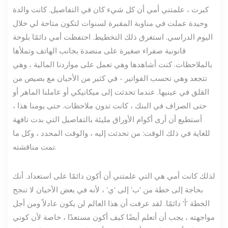
كبرت ، علمتني أمي أن كل شيء كان في التفاصيل. كانت والدة
وحيدة عملت في مناوبة المقبرة لسنوات لتكون متاحة لي خلال
اليوم الدراسي. استغرق ذلك التخطيط. احتفظت أمي دائمًا بلوحة
قانونية صفراء صغيرة على منضدة بجانب الهاتف وتملأها
بالملاحظات. كنت أشاهدها وهي تعمل على مواردنا المالية ، وهي
تتجعد وهي تحسب الفواتير - في كثير من الأحيان مع بصيص من
القلق في عينيها. عندما تحدثت إلى ميكانيكي أو عاملنا الماهر أو
حتى الصراف في البنك ، كانت تدون ملاحظات. حتى يومنا هذا ،
أستطيع أن أرى أكوام الأوراق مليئة بالتفاصيل التي بدت تافهة
للغاية في ذلك الوقت: من تحدثت إليه ، والوقت المحدد ، وكل ما
تمت مناقشته.
لذلك كانت أمي هي التي علمتني أن أكون دائمًا على استعداد. أنك
بحاجة إلى خطة من 'ب' إلى 'ي' ، لأنه في بعض الأحيان لا تنجح
الخطة 'أ' دائمًا. لقد عرفت أن هذا العالم لن يكون عادلاً ومن أجل
مواجهته ، يجب أن أتعلم أيضًا كيف أكون مستعدًا ، خاصة لأن كوني