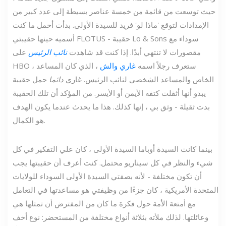
حيث توسعت من قائمة من خمسة عناصر بسيطة إلى عدد كبير من
الإمدادات لتوقع 'ماذا لو' فريد للسيدة الأولى. بدأت أحمل ما كنت
أسميه حينها حقيبتي FLOTUS - حقيبة Lo & Sons سوداء مع
مقصورات لا تنتهي أبدًا. إذا كنت قد شاهدت
نائب الرئيس
على
HBO ، ستعرف رجلاً اسمه
غاري والش
، الذي كان المساعد
الخاص والمساعد الشخصي لنائب الرئيس. غاري
دائما
حمل حقيبة
يبدو أنها أثقلت كتفه الأيمن أو الأيسر. من المؤكد أن تلك الحقيبة
بدت ثقيلة - وثق بي ، إنها كذلك. هذا ما يحدث عندما يكون الهدف
هو الكمال.
بينما كانت السيدة أوباما السيدة الأولى ، كان علي التفكير في كل
شيء والنظر في كل سيناريو محتمل. كنت أعرف أن حقيبتها يجب
أن تكون مختلفة - لأنه بصفتي السيدة الأولى السوداء للولايات
المتحدة الأمريكية ، كان جزءًا من وظيفتي هو مساعدتها في التعامل
مع أمتعة الأمة حول فكرة ما كان من المفترض أن تمثلها هي
وعائلتها. لذلك ملأته بثلاثة أنواع مختلفة من المستحضر: نوع أخف