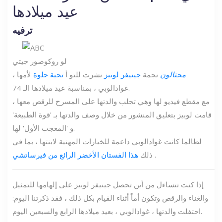
عيد ميلادها
ترفيه
لو روكو
صور جيتي
محتالون
نجمة
جينيفر لوبيز
نشرت للتو أ
تحية حلوة
لأمها ،
غوادالوبي ، بمناسبة عيد ميلادها الـ 74.
مع مقطع فيديو لها وهي تجلب والدتها على المسرح للرقص معها ،
قامت لوبيز بتعليق المنشور من خلال وصف والدتها بـ 'قوة الطبيعة'
و 'المعجب الأول' لها.
لطالما كانت غوادالوبي داعمة للخيارات المهنية لابنتها ، بما في
.
ذلك
هذا الفستان الأخضر الرائع من فيرساتشي
إذا كنت تتساءل من أين تحصل جينيفر لوبيز على إلهامها للتمثيل
والغناء والرقص وتكون أماً أثناء القيام بكل ذلك ، فقد ذكرتنا اليوم:
احتفلت والدتها ، غوادالوبي ، بعيد ميلادها الرابع والسبعين اليوم.