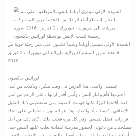
السيدة الأولى ميشيل أوباما وشينا كلايتون على متن رحلة جوية من
قاعدة أندروز المشتركة بولاية ماريلاند إلى نيويورك ، 2 فبراير
2016.
لورانس جاكسون
علمتني والدتي هذا الدرس في وقت مبكر ، وتأكدت من أنني
أحترمها كأم وكبار السن ، وأنني أقدر آرائها ، على الرغم من أنني
كنت أقاتلها كثيرًا. لكنها فهمت بالضبط متى ستعطيني ذلك القليل
الإضافي ، 'حسنًا ، أنا والدتك وهذا هو القانون' ، لحملني على اتخاذ
قرارات أفضل بنفسي. وفي كل مرة فعلت ذلك ، كان ذلك من أجل
مصلحتي. من دعوتي لحضور مدرسة ابتدائية يغلب عليها البيض حتى
أتمكن من الوصول إلى موارد أفضل والتعرف على 'العشب الأخضر