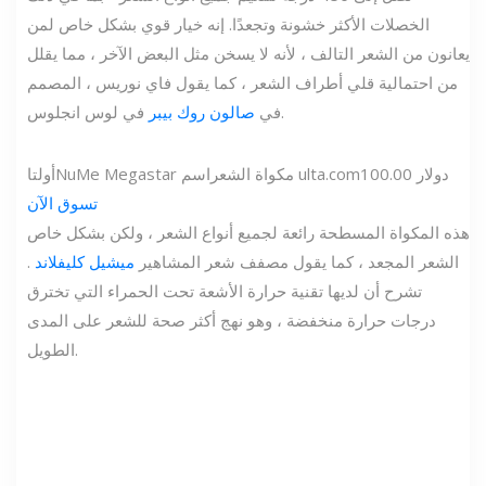
الخصلات الأكثر خشونة وتجعدًا. إنه خيار قوي بشكل خاص لمن
يعانون من الشعر التالف ، لأنه لا يسخن مثل البعض الآخر ، مما يقلل
من احتمالية قلي أطراف الشعر ، كما يقول فاي نوريس ، المصمم
في لوس انجلوس.
في
صالون روك بيبر
100.00 دولار
ulta.com
NuMe Megastar مكواة الشعر
اسم
أولتا
تسوق الآن
هذه المكواة المسطحة رائعة لجميع أنواع الشعر ، ولكن بشكل خاص
الشعر المجعد ، كما يقول مصفف شعر المشاهير
ميشيل كليفلاند
.
تشرح أن لديها تقنية حرارة الأشعة تحت الحمراء التي تخترق
درجات حرارة منخفضة ، وهو نهج أكثر صحة للشعر على المدى
الطويل.