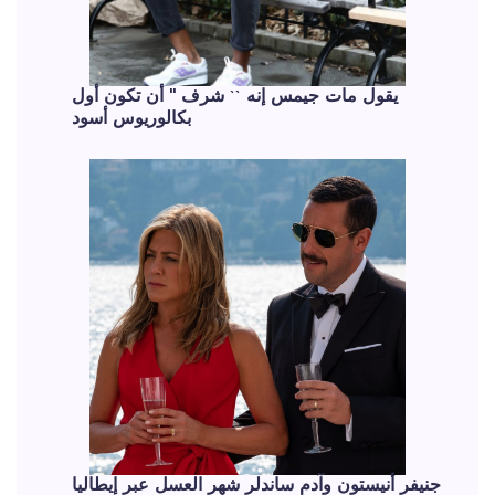
يقول مات جيمس إنه `` شرف '' أن تكون أول
بكالوريوس أسود
جنيفر أنيستون وآدم ساندلر شهر العسل عبر إيطاليا