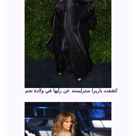
كشفت باربرا سترايسند عن رأيها في ولادة نجم