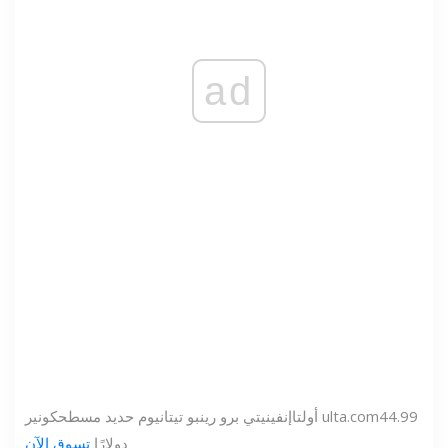
ad
44.99
ulta.com
أولتا
إنفينيتي برو رينبو تيتانيوم حديد مسطح
كونير
دولارًا
تسوق الآن