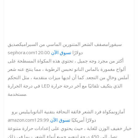
سيفورا
مصفف الشعر المتنورين الماسي من السيراميك
صديق
120.00 دولارًا
تسوق الآن
sephora.com
أكثر من مجرد وجه جميل ، تحتوي هذه المكواة المسطحة على
ألواح مغمورة بالماس النانو تحبس الرطوبة ، مما ينتج عنه شعر
أملس وخالٍ من التجعد. كما أن لديها ميزات متقدمة ، مثل التحكم
في درجة الحرارة LED الذي يتكيف تلقائيًا مع آخر درجة حرارة
مستخدمة.
أمازون
مكواة فرد الشعر فائقة النحافة بتقنية النانو
بابيليس برو
129.99 دولارًا أمريكيًا
تسوق الآن
amazon.com
خيار خفيف الوزن للغاية ، حيث يحتوي على إعدادات حرارة متنوعة
تصل إلى 450 درجة لتنعيم جميع أنواع الشعر - بما في ذلك