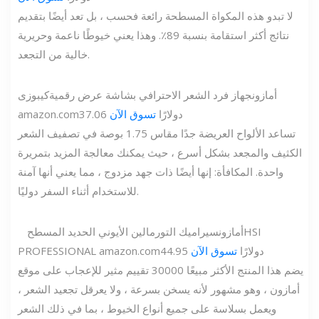
لا تبدو هذه المكواة المسطحة رائعة فحسب ، بل تعد أيضًا بتقديم
نتائج أكثر استقامة بنسبة 89٪. وهذا يعني خيوطًا ناعمة وحريرية
خالية من التجعد.
أمازون
جهاز فرد الشعر الاحترافي بشاشة عرض رقمية
كيبوزى
37.06 دولارًا
تسوق الآن
amazon.com
تساعد الألواح العريضة جدًا مقاس 1.75 بوصة في تصفيف الشعر
الكثيف والمجعد بشكل أسرع ، حيث يمكنك معالجة المزيد بتمريرة
واحدة. المكافأة: إنها أيضًا ذات جهد مزدوج ، مما يعني أنها آمنة
للاستخدام أثناء السفر دوليًا.
HSI
أمازون
سيراميك التورمالين الأيوني الحديد المسطح
44.95 دولارًا
تسوق الآن
amazon.com
PROFESSIONAL
يضم هذا المنتج الأكثر مبيعًا 30000 تقييم مثير للإعجاب على موقع
أمازون ، وهو مشهور لأنه يسخن بسرعة ، ولا يعرقل تجعيد الشعر ،
ويعمل بسلاسة على جميع أنواع الخيوط ، بما في ذلك الشعر