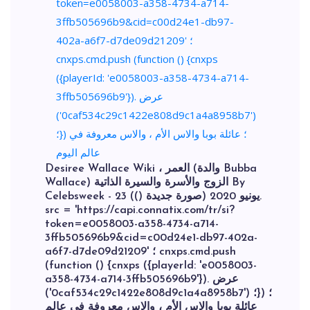
Desiree Wallace Wiki ، العمر (والدة Bubba
Wallace) الزوج والأسرة والسيرة الذاتية By
Celebsweek - 23 يونيو 2020 (صورة جديدة ()).
src = 'https://capi.connatix.com/tr/si?
token=e0058003-a358-4734-a714-
3ffb505696b9&cid=c00d24e1-db97-402a-
a6f7-d7de09d21209' ؛ cnxps.cmd.push
(function () {cnxps ({playerId: 'e0058003-
a358-4734-a714-3ffb505696b9'}). عرض
('0caf534c29c1422e808d9c1a4a8958b7') ؛}) ؛
عائلة بوبا والاس الأم ، والاس معروفة في عالم