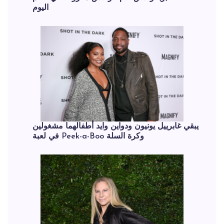
اليوم
يبقي غابرييل يونيون ودواين وايد أطفالهما مشغولين
في لعبة Peek-a-Boo وكرة السلة