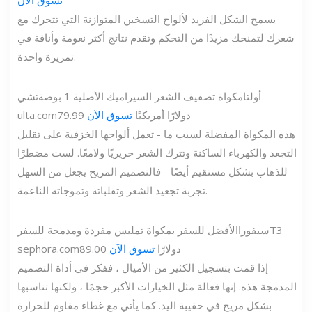
تسوق الآن
يسمح الشكل الفريد لألواح التسخين المتوازنة التي تتحرك مع
شعرك لتمنحك مزيدًا من التحكم وتقدم نتائج أكثر نعومة وأناقة في
تمريرة واحدة.
أولتا
مكواة تصفيف الشعر السيراميك الأصلية 1 بوصة
تشي
79.99 دولارًا أمريكيًا
تسوق الآن
ulta.com
هذه المكواة المفضلة لسبب ما - تعمل ألواحها الخزفية على تقليل
التجعد والكهرباء الساكنة وتترك الشعر حريريًا ولامعًا. لست مضطرًا
للذهاب بشكل مستقيم أيضًا - فالتصميم المريح يجعل من السهل
تجربة تجعيد الشعر وتقلباته وتموجاته الناعمة.
T3
سيفورا
الأفضل للسفر بمكواة تمليس مفردة ومدمجة للسفر
89.00 دولارًا
تسوق الآن
sephora.com
إذا قمت بتسجيل الكثير من الأميال ، ففكر في أداة التصميم
المدمجة هذه. إنها فعالة مثل الخيارات الأكبر حجمًا ، ولكنها تناسبها
بشكل مريح في حقيبة اليد. كما يأتي مع غطاء مقاوم للحرارة