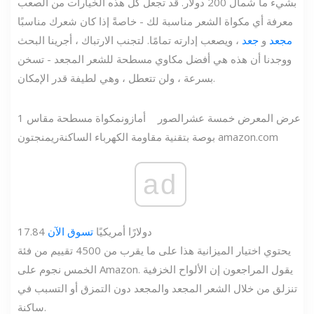
بشيء ما شمال 200 دولار. قد تجعل كل هذه الخيارات من الصعب
معرفة أي مكواة الشعر مناسبة لك - خاصةً إذا كان شعرك مناسبًا
مجعد
و
جعد
، ويصعب إدارته تمامًا. لتجنب الارتباك ، أجرينا البحث
ووجدنا أن هذه هي أفضل مكاوي مسطحة للشعر المجعد - تسخن
بسرعة ، ولن تتعطل ، وهي لطيفة قدر الإمكان.
عرض المعرض
خمسة عشر
الصور
أمازون
مكواة مسطحة مقاس 1
amazon.com
بوصة بتقنية مقاومة الكهرباء الساكنة
ريمنجتون
ad
17.84 دولارًا أمريكيًا
تسوق الآن
يحتوي اختيار الميزانية هذا على ما يقرب من 4500 تقييم من فئة
الخمس نجوم على Amazon. يقول المراجعون إن الألواح الخزفية
تنزلق من خلال الشعر المجعد والمجعد دون التمزق أو التسبب في
ساكنة.