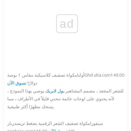
ad
149.00
ulta.com
Ghd
أولتا
مكواة تصفيف كلاسيكية مقاس 1 بوصة
دولارًا
تسوق الآن
للشعر المجعد ، مصمم المشاهير
بول لابريك
يوصي بهذا النموذج ،
لأنه يحتوي على لوحات عائمة تنحني قليلاً في الأطراف ، مما
يمنحك مظهرًا أكثر طبيعية.
سيفورا
مكواة تصفيف الشعر الرقمية بضغط تريس
دربار