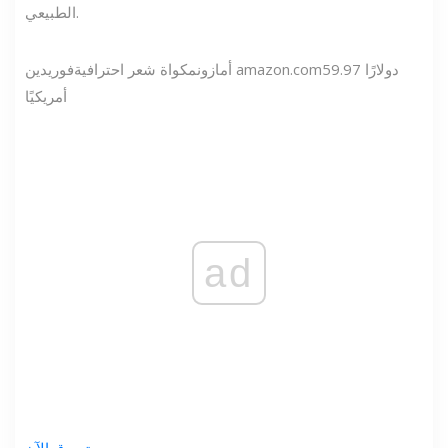
الطبيعي.
59.97 دولارًا
amazon.com
أمازون
مكواة شعر احترافية
فوريدين
أمريكيًا
ad