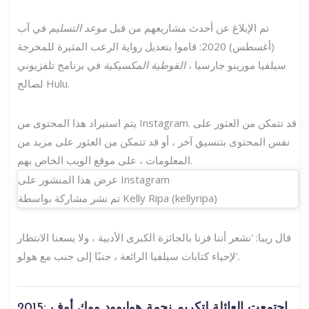
تم الإبلاغ عن أحدث مشاريعهم من قبل
موعد التسليم
في آب
(أغسطس) 2020: قاموا بتعديل رواية الرعب المثيرة للمخرجة
سيلفيا مورينو جارسيا ،
القوطية المكسيكية
في برنامج تلفزيوني
لصالح Hulu.
يتم استيراد هذا المحتوى من Instagram. قد تتمكن من العثور على
نفس المحتوى بتنسيق آخر ، أو قد تتمكن من العثور على مزيد من
المعلومات ، على موقع الويب الخاص بهم.
عرض هذا المنشور على Instagram
تم نشر مشاركة بواسطة Kelly Ripa (kellyripa)
قال ريبا: 'نشعر أننا فزنا بالجائزة الكبرى الأدبية ، ولا يسعنا الانتظار
لإحياء كتابات سيلفيا الرائعة ، جنبًا إلى جنب مع هولو'.
2015: اجتمعت العائلة لتكريم نجمة هوليوود ووك أوف