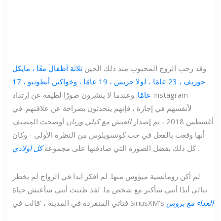
وقد رحب الزوج المحبوب منذ ذلك الحين
ثلاثة أطفال معًا ، مايكل
جوزيف ، 23 عامًا ، لولا جريس ، 19 عامًا ، وخواكين أنطونيو ، 17
عامًا.
وعندما لا ينشرون صورًا لطيفة عن إرتداد Instagram
لأنفسهم في إجازة ، فإنهم يتحدثون بصراحة عن علاقتهم. في
أغسطس 2018 ، تم إصدار
العيش مع كيلي وريان
أوضحت المضيف
أنها وقعت بالفعل في حب كونسويلوس من النظرة الأولى - وكان
.
كل ذلك بفضل الصورة التي صادفتها على مجموعة
كل اولادي
لم أكن رومانسية ميؤوس منها. لم افكر ابدا في الزواج لم يخطر
ببالي أبدًا أنني سأكبر مع شخص ما. لقد ظننت أنني سأعيش حياة
الغداء مع بروس
فتاتي المنفردة في المدينة ، 'قالت في SiriusXM's