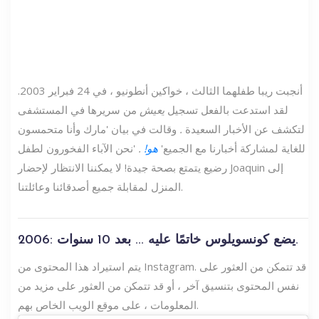
أنجبت ريبا طفلهما الثالث ، خواكين أنطونيو ، في 24 فبراير 2003.
لقد استدعت بالفعل تسجيل
يعيش
من سريرها في المستشفى
لتكشف عن الأخبار السعيدة
.
وقالت في بيان 'مارك وأنا متحمسون
للغاية لمشاركة أخبارنا مع الجميع'
هو!
.
'نحن الآباء الفخورون لطفل
رضيع يتمتع بصحة جيدة! لا يمكننا الانتظار لإحضار Joaquin إلى
المنزل لمقابلة جميع أصدقائنا وعائلتنا.
2006: يضع كونسويلوس خاتمًا عليه ... بعد 10 سنوات.
يتم استيراد هذا المحتوى من Instagram. قد تتمكن من العثور على
نفس المحتوى بتنسيق آخر ، أو قد تتمكن من العثور على مزيد من
المعلومات ، على موقع الويب الخاص بهم.