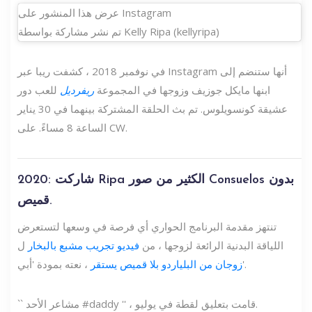
عرض هذا المنشور على Instagram
تم نشر مشاركة بواسطة Kelly Ripa (kellyripa)
في نوفمبر 2018 ، كشفت ريبا عبر Instagram أنها ستنضم إلى
ابنها مايكل جوزيف وزوجها في المجموعة
ريفرديل
للعب دور
عشيقة كونسويلوس. تم بث الحلقة المشتركة بينهما في 30 يناير
الساعة 8 مساءً. على CW.
2020: شاركت Ripa الكثير من صور Consuelos بدون
قميص.
تنتهز مقدمة البرنامج الحواري أي فرصة في وسعها لتستعرض
اللياقة البدنية الرائعة لزوجها ، من
فيديو تجريب مشبع بالبخار
ل
، نعته بمودة 'أبي'.
زوجان من البلياردو بلا قميص يستقر
`` مشاعر الأحد #daddy '' ، قامت بتعليق لقطة في يوليو.