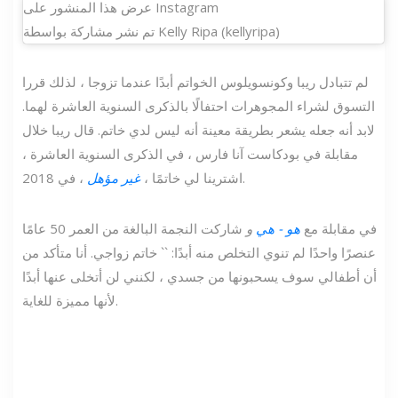
عرض هذا المنشور على Instagram
تم نشر مشاركة بواسطة Kelly Ripa (kellyripa)
لم تتبادل ريبا وكونسويلوس الخواتم أبدًا عندما تزوجا ، لذلك قررا
التسوق لشراء المجوهرات احتفالًا بالذكرى السنوية العاشرة لهما.
لابد أنه جعله يشعر بطريقة معينة أنه ليس لدي خاتم. قال ريبا خلال
مقابلة في بودكاست آنا فارس ، في الذكرى السنوية العاشرة ،
، في 2018.
اشترينا لي خاتمًا ،
غير مؤهل
في مقابلة مع
هو - هي
و
شاركت النجمة البالغة من العمر 50 عامًا
عنصرًا واحدًا لم تنوي التخلص منه أبدًا: `` خاتم زواجي. أنا متأكد من
أن أطفالي سوف يسحبونها من جسدي ، لكنني لن أتخلى عنها أبدًا
لأنها مميزة للغاية.