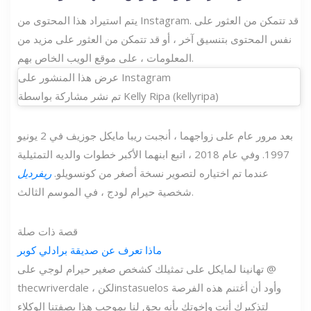
يتم استيراد هذا المحتوى من Instagram. قد تتمكن من العثور على
نفس المحتوى بتنسيق آخر ، أو قد تتمكن من العثور على مزيد من
المعلومات ، على موقع الويب الخاص بهم.
عرض هذا المنشور على Instagram
تم نشر مشاركة بواسطة Kelly Ripa (kellyripa)
بعد مرور عام على زواجهما ، أنجبت ريبا مايكل جوزيف في 2 يونيو
1997. وفي عام 2018 ، اتبع ابنهما الأكبر خطوات والديه التمثيلية
عندما تم اختياره لتصوير نسخة أصغر من كونسويلو.
ريفرديل
شخصية حيرام لودج ، في الموسم الثالث.
قصة ذات صلة
ماذا تعرف عن صديقة برادلي كوبر
تهانينا لمايكل على تمثيلك كشخص صغير حيرام لوجي على @
thecwriverdale ، لكنinstasuelos وأود أن أغتنم هذه الفرصة
لتذكيرك أنت وإخوتك بأنه يحق لنا بموجب هذا بصفتنا الوكلاء