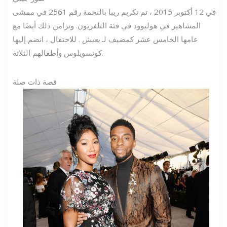
في 12 أكتوبر 2015 ، تم تكريم ريبا بالنجمة رقم 2561 في ممشى
المشاهير في هوليوود في فئة التلفزيون. وتزامن ذلك أيضًا مع
عامها الخامس عشر كمضيف لـ
يعيش
. للاحتفال ، انضم إليها
كونسويلوس وأطفالهم الثلاثة.
قصة ذات صلة