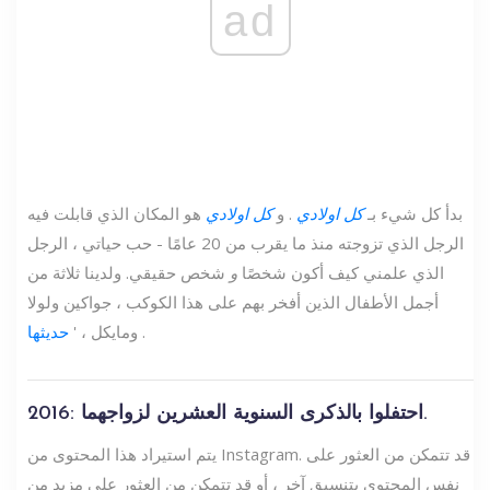
ad
بدأ كل شيء بـ
كل اولادي
. و
كل اولادي
هو المكان الذي قابلت فيه
الرجل الذي تزوجته منذ ما يقرب من 20 عامًا - حب حياتي ، الرجل
الذي علمني كيف أكون شخصًا
و
شخص حقيقي. ولدينا ثلاثة من
أجمل الأطفال الذين أفخر بهم على هذا الكوكب ، جواكين ولولا
.
ومايكل ، '
حديثها
2016: احتفلوا بالذكرى السنوية العشرين لزواجهما.
يتم استيراد هذا المحتوى من Instagram. قد تتمكن من العثور على
نفس المحتوى بتنسيق آخر ، أو قد تتمكن من العثور على مزيد من