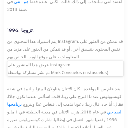
أعتقد أنني سأنجذب إلى ذلك. قالت: لكني أعبده فقط
هو - هي
في
سنة 2013.
1996: تزوجا.
يتم استيراد هذا المحتوى من Instagram. قد تتمكن من العثور على
نفس المحتوى بتنسيق آخر ، أو قد تتمكن من العثور على مزيد من
المعلومات ، على موقع الويب الخاص بهم.
عرض هذا المنشور على Instagram
تم نشر مشاركة بواسطة Mark Consuelos (instasuelos)
بعد عام من المواعدة ، كان الاثنان يتناولان البيتزا والنبيذ في شقة
كونسويلوس عندما اقترح على ريبا. قلت: اسألني عندما تكون جادًا.
فقال: أنا جاد. قال ريبا: دعونا نذهب إلى فيغاس غدًا ونتزوج
برنامجها
الصباحي
في عام 2018. هرب الاثنان في مدينة الخطيئة في 1 مايو
1996 وقضيا شهر العسل في إيطاليا. شارك كونسويلوس صورة
شهر العسل أعلاه للاحتفال بالذكرى السنوية الثانية والعشرين