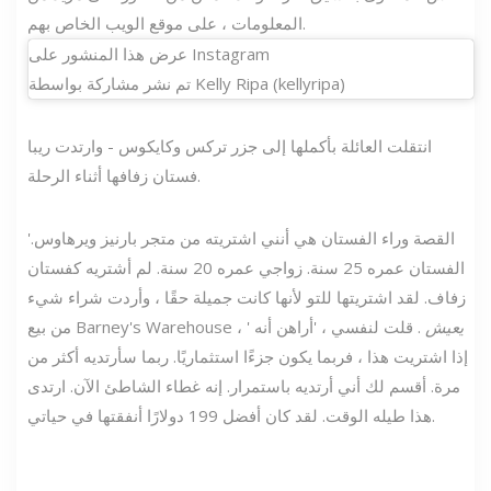
المعلومات ، على موقع الويب الخاص بهم.
عرض هذا المنشور على Instagram
تم نشر مشاركة بواسطة Kelly Ripa (kellyripa)
انتقلت العائلة بأكملها إلى جزر تركس وكايكوس - وارتدت ريبا
فستان زفافها أثناء الرحلة.
'القصة وراء الفستان هي أنني اشتريته من متجر بارنيز ويرهاوس.
الفستان عمره 25 سنة. زواجي عمره 20 سنة. لم أشتريه كفستان
زفاف. لقد اشتريتها للتو لأنها كانت جميلة حقًا ، وأردت شراء شيء
يعيش
. قلت لنفسي ، 'أراهن أنه
من بيع Barney's Warehouse ، '
إذا اشتريت هذا ، فربما يكون جزءًا استثماريًا. ربما سأرتديه أكثر من
مرة. أقسم لك أني أرتديه باستمرار. إنه غطاء الشاطئ الآن. ارتدى
هذا طيله الوقت. لقد كان أفضل 199 دولارًا أنفقتها في حياتي.