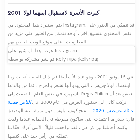
2001: كبرت الأسرة لاستقبال ابنتهما لولا.
يتم استيراد هذا المحتوى من Instagram. قد تتمكن من العثور على
نفس المحتوى بتنسيق آخر ، أو قد تتمكن من العثور على مزيد من
المعلومات ، على موقع الويب الخاص بهم.
عرض هذا المنشور على Instagram
تم نشر مشاركة بواسطة Kelly Ripa (kellyripa)
في 16 يونيو 2001 ، وهو عيد الأب أيضًا في ذلك العام ، أنجبت ريبا
ابنتهما ، لولا جريس ، التي يبدو أنها تشعر بالحرج دائمًا من والدتها
يعيش
بعد أن
الشهيرة. في نفس العام ، انضمت إلى Regis Philbin
تركت كاثي لي جيفورد العرض في عام 2000. في
الناس
قضية
عائلة أغسطس 2020
، انفتح كونسويلوس حول تربية ابنته الوحيدة.
قال: 'بقدر ما اعتقدت أنني سأكون مفرطة في الحماية عندما ولدت
وكنت أحملها بين ذراعي ، لقد تراجعت قليلاً'. 'لأنني أدرك حقًا ما
تملكه من رأس جيد على كتفيها'.