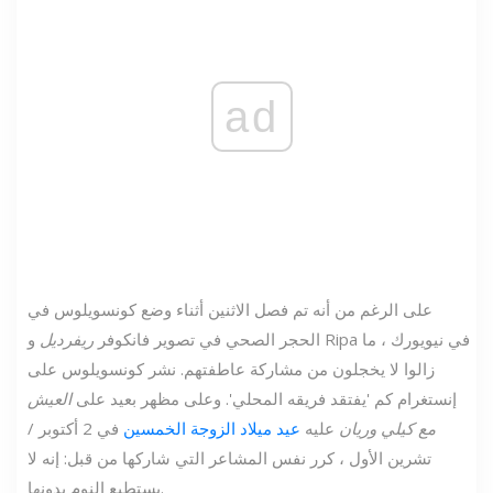
ad
على الرغم من أنه تم فصل الاثنين أثناء وضع كونسويلوس في
الحجر الصحي في تصوير فانكوفر
ريفرديل
و Ripa في نيويورك ، ما
زالوا لا يخجلون من مشاركة عاطفتهم. نشر كونسويلوس على
إنستغرام كم 'يفتقد فريقه المحلي'. وعلى مظهر بعيد على
العيش
مع كيلي وريان
عليه
عيد ميلاد الزوجة الخمسين
في 2 أكتوبر /
تشرين الأول ، كرر نفس المشاعر التي شاركها من قبل: إنه لا
يستطيع النوم بدونها.