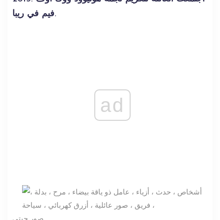
فيم في ريبا.
ad
صور جيتي