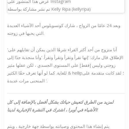
عرض هذا المنشور على Instagram
تم نشر مشاركة بواسطة Kelly Ripa (kellyripa)
وبعد 24 عامًا من الزواج ، شارك كونسويلوس أحد الأشياء العديدة
التي يحبها في زوجته.
'أنا متزوج من أحد أكثر القراء شرهًا الذين يمكن أن تقابلهم على
الإطلاق. قال مارك: 'إنها تقرأ وتقرأ وتقرأ وتقرأ. 'وأنا منجذبة جدًا إلى
زوجتي وليس [فقط] على المستوى الجسدي ، لكن عقلها مثير
للغاية. كما لو أنها تعرف حقًا الكثير & hellip؛ لقد كانت متقدمة على
المنحنى مرات عديدة '.
لمزيد من الطرق لتعيش حياتك بشكل أفضل بالإضافة إلى كل
الأشياء في أوبرا ، اشترك في النشرة الإخبارية لدينا!
يتم إنشاء هذا المحتوى وصيانته بواسطة جهة خارجية ، ويتم