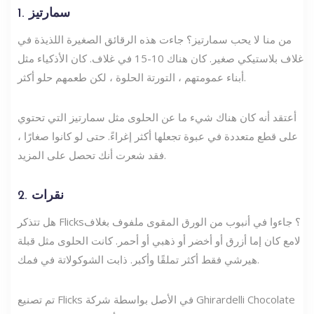
1. سمارتيز
من منا لا يحب سمارتيز؟ جاءت هذه الرقائق الصغيرة اللذيذة في
غلاف بلاستيكي صغير. كان هناك 10-15 في غلاف. كان الأذكياء مثل
أبناء عمومتهم ، التورتة الحلوة ، لكن طعمهم حلو أكثر.
أعتقد أنه كان هناك شيء ما عن الحلوى مثل سمارتيز التي تحتوي
على قطع متعددة في عبوة تجعلها أكثر إغراءً. حتى لو كانوا صغارًا ،
فقد شعرت أنك تحصل على المزيد.
2. نقرات
هل تتذكر Flicks؟ جاءوا في أنبوب من الورق المقوى ملفوف بغلاف
لامع كان إما أزرق أو أخضر أو ​​ذهبي أو أحمر. كانت الحلوى مثل قبلة
هيرشي فقط أكثر تملقًا وأكبر. ذابت الشوكولاتة في فمك.
تم تصنيع Flicks في الأصل بواسطة شركة Ghirardelli Chocolate