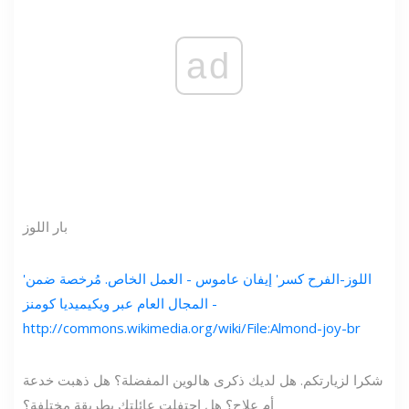
ad
بار اللوز
'اللوز-الفرح كسر' إيفان عاموس - العمل الخاص. مُرخصة ضمن
المجال العام عبر ويكيميديا ​​كومنز -
http://commons.wikimedia.org/wiki/File:Almond-joy-br
شكرا لزيارتكم. هل لديك ذكرى هالوين المفضلة؟ هل ذهبت خدعة
أم علاج؟ هل احتفلت عائلتك بطريقة مختلفة؟