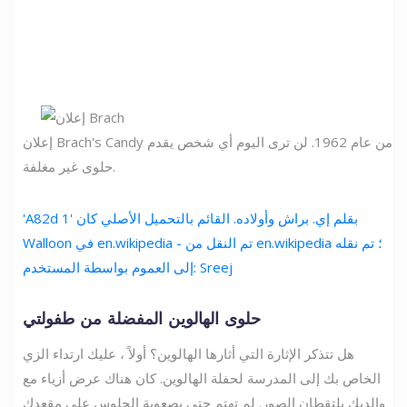
إعلان Brach's Candy من عام 1962. لن ترى اليوم أي شخص يقدم
حلوى غير مغلفة.
'A82d 1' بقلم إي. براش وأولاده. القائم بالتحميل الأصلي كان
Walloon في en.wikipedia - تم النقل من en.wikipedia ؛ تم نقله
إلى العموم بواسطة المستخدم: Sreej
حلوى الهالوين المفضلة من طفولتي
هل تتذكر الإثارة التي أثارها الهالوين؟ أولاً ، عليك ارتداء الزي
الخاص بك إلى المدرسة لحفلة الهالوين. كان هناك عرض أزياء مع
والديك يلتقطان الصور. لم تهتم حتى بصعوبة الجلوس على مقعدك