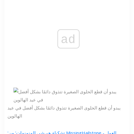
ad
يبدو أن قطع الحلوى الصغيرة تتذوق دائمًا بشكل أفضل في عيد
الهالوين
'تشكيلة هيرشي المنمنمات' من MissingHailstone - العمل