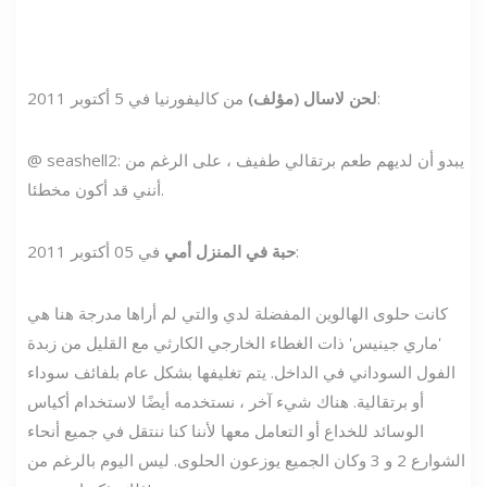
من كاليفورنيا في 5 أكتوبر 2011:
لحن لاسال (مؤلف)
@ seashell2: يبدو أن لديهم طعم برتقالي طفيف ، على الرغم من
أنني قد أكون مخطئا.
في 05 أكتوبر 2011:
حبة في المنزل أمي
كانت حلوى الهالوين المفضلة لدي والتي لم أراها مدرجة هنا هي
'ماري جينيس' ذات الغطاء الخارجي الكارثي مع القليل من زبدة
الفول السوداني في الداخل. يتم تغليفها بشكل عام بلفائف سوداء
أو برتقالية. هناك شيء آخر ، نستخدمه أيضًا لاستخدام أكياس
الوسائد للخداع أو التعامل معها لأننا كنا ننتقل في جميع أنحاء
الشوارع 2 و 3 وكان الجميع يوزعون الحلوى. ليس اليوم بالرغم من