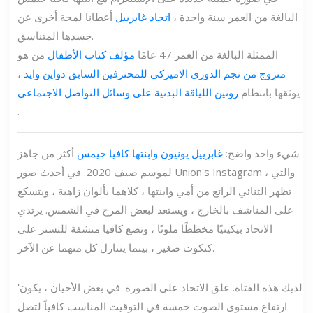
البالغة من العمر سنة واحدة ،
اتحاد غابرييل
أعطانا لمحة أخرى عن
جسدها المتناسق.
الممثلة البالغة من العمر 47 عامًا
مؤلف كتاب الأطفال
من هو
متزوج من نجم الدوري الاميركي للمحترفين السابق دواين وايد
،
يوثقها بانتظام
روتين اللياقة البدنية على وسائل التواصل الاجتماعي
.
شيء واحد واضح:
غابرييل يونيون وابنتها كافيا جيمس
أكثر من جاهز
لموسم صيف 2020. في أحدث صور Union's Instagram ، والتي
تظهر الثنائي الرائع من أمي وابنتها ، كلاهما بألوان زاهية ، ويتسكع
على المناشف بالخارج ، ويستعد لبعض المرح في الشمس. يرتدي
الاتحاد بيكينيًا مخططًا ملونًا ، وتضع كافيا منشفة للتستر على
كتكوت صغير ، بينما يتنازل كل منهما عن الآخر.
'لديك هذه الفتاة. علق الاتحاد على الصورة. في بعض الأحيان ، يكون
ارتفاع مستوى الصوت خمسة في التوقيت المناسب كافياً لتصل