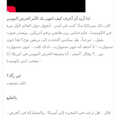
.
لذا أريد أن أعرف كيف انتهى بك الأمر
العرض اليومي
كان ذلك سرياليًا جدًا. كنت في لندن ، أتجول حول العالم لأول مرة
في الكوميديا ​​، حلم حياتي. يرن هاتفي برقم أمريكي ، ويصدر صوت
يقول ، 'مرحباً ، هل يمكنني التحدث إلى تريفور نوح؟ هذا جون
ستيوارت '. لا أعتقد أنه جون ستيوارت ، لذلك قلت ، 'جون ستيوارت
من ...؟' وقال: 'آسف ، أنا مضيفة
العرض اليومي
في امريكا. أنا
معجب كبير بكوميديا ​​'.
اين رآك؟
على يوتيوب.
بالطبع.
قال ، 'هل ترغب في المجيء إلى أمريكا ، والمشاركة في العرض ،