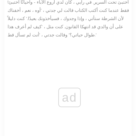
أختبئ تحت السرير. في رأيي ، كان لدي أروع الآباء - وأحيانًا أختبئ!
فقط عندما كنت أكتب الكتاب قالت لي جدتي ، 'أوه ، نعم ، أخفناك
لأن الشرطة ستأتي ، وإذا وجدوك ، فسيأخذونك بعيدًا.' كنت دليلاً
على أن والدي قد انتهكا القانون. كنت مثل ، 'كيف لم أعرف هذا
طوال حياتي؟' وقالت جدتي ، 'أنت لم تسأل قط.'
ad