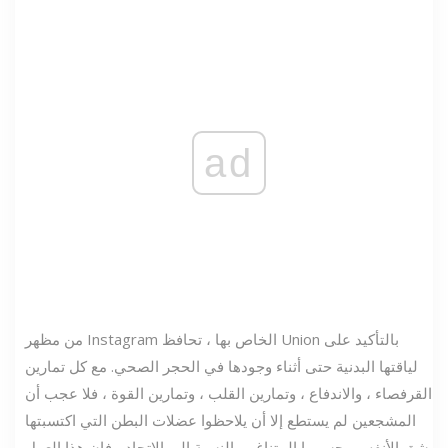
ad
من مظهر Instagram الخاص بها ، تحافظ Union بالتأكيد على
لياقتها البدنية حتى أثناء وجودها في الحجر الصحي. مع كل تمارين
القرفصاء ، والاندفاع ، وتمارين القلب ، وتمارين القوة ، فلا عجب أن
المشجعين لم يستطع إلا أن يلاحظوا عضلات البطن التي اكتسبتها
بشق الأنفس وجسمها المتناغم. بالنسبة إلى الاتحاد ، فإن هذا العمل