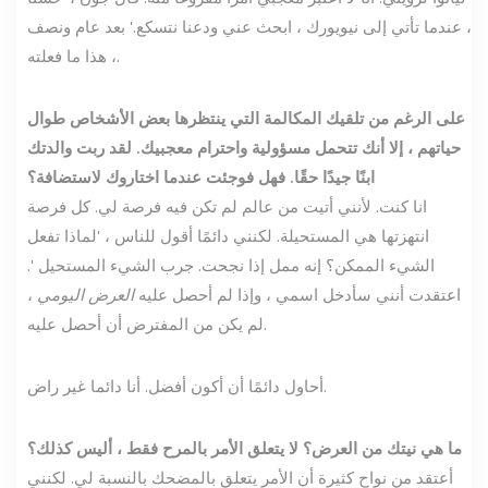
، عندما تأتي إلى نيويورك ، ابحث عني ودعنا نتسكع.' بعد عام ونصف
، هذا ما فعلته.
على الرغم من تلقيك المكالمة التي ينتظرها بعض الأشخاص طوال
حياتهم ، إلا أنك تتحمل مسؤولية واحترام معجبيك. لقد ربت والدتك
ابنًا جيدًا حقًا. فهل فوجئت عندما اختاروك لاستضافة؟
انا كنت. لأنني أتيت من عالم لم تكن فيه فرصة لي. كل فرصة
انتهزتها هي المستحيلة. لكنني دائمًا أقول للناس ، 'لماذا تفعل
الشيء الممكن؟ إنه ممل إذا نجحت. جرب الشيء المستحيل '.
اعتقدت أنني سأدخل اسمي ، وإذا لم أحصل عليه
العرض اليومي
،
لم يكن من المفترض أن أحصل عليه.
أحاول دائمًا أن أكون أفضل. أنا دائما غير راض.
ما هي نيتك من العرض؟ لا يتعلق الأمر بالمرح فقط ، أليس كذلك؟
أعتقد من نواح كثيرة أن الأمر يتعلق بالمضحك بالنسبة لي. لكنني