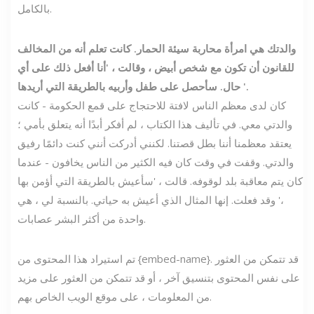
بالكامل.
والدتك هي امرأة محاربة سيئة الحمار. كانت تعلم أنه من المخالف
للقانون أن تكون مع شخص أبيض ، وقالت ، 'أنا أفعل ذلك على أي
حال. سأحصل على طفل وأربيه بالطريقة التي أريدها '.
كان لدى معظم الناس لافتة للاحتجاج على قمع الحكومة - كانت
والدتي معي. في تأليف هذا الكتاب ، لم أفكر أبدًا أنه يتعلق بأمي ؛
يعتقد معظمنا أننا بطل قصتنا. لكنني أدركت أنني كنت دائمًا رفيق
والدتي. وقفت في وقت كان فيه الكثير من الناس يخافون - عندما
كان يتم معاقبة بلد لوقوفه. قالت ، 'سأعيش بالطريقة التي أؤمن بها
،' وقد فعلت. إنها المثال الذي أعيش به حياتي. بالنسبة لي ، هي
واحدة من أكثر البشر عصابات.
تم استيراد هذا المحتوى من {embed-name}. قد تتمكن من العثور
على نفس المحتوى بتنسيق آخر ، أو قد تتمكن من العثور على مزيد
من المعلومات ، على موقع الويب الخاص بهم.