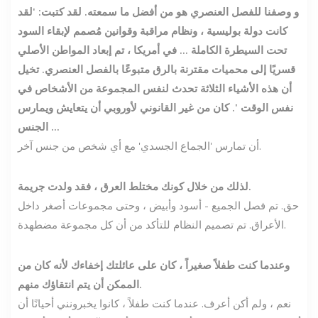
و
وصفنا للفصل العنصري هو من أفضل ما سمعته. لقد كتبت: 'لقد
كانت دولة بوليسية ، ونظام مراقبة وقوانين مُصمم لإبقاء السود
تحت السيطرة الكاملة ... في أمريكا ، تم إبعاد المواطن الأصلي
قسريًا إلى محميات مقترنة بالرق متبوعًا بالفصل العنصري. تخيل
أن هذه الأشياء الثلاثة تحدث لنفس المجموعة من الأشخاص في
نفس الوقت '. كان من غير القانوني لأوروبي أن يتعايش ويمارس
الجنس ...
أن تمارس 'الجماع الجسدي' مع أي شخص من جنس آخر.
لذلك من خلال كونك مختلط العرق ، فقد ولدت جريمة.
حق. تم فصل الجميع - أسود وأبيض ، وحتى مجموعات أصغر داخل
الأعراق. تم تصميم النظام للتأكد من أن كل مجموعة مضطهدة.
وعندما كنت طفلاً صغيراً ، كان على عائلتك إخفاءك لأنه كان من
الممكن أن يتم انتقاؤك منهم.
نعم ، ولم أكن أعرف. عندما كنت طفلاً ، كانوا يخبرونني أحيانًا أن