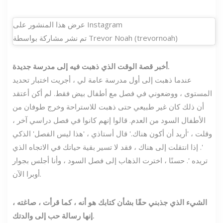
عرض هذا المنشور على Instagram
تم نشر مشاركة بواسطة Trevor Noah (trevornoah)
أخبر قصة الوقت الذي ذهبت فيه إلى مدرسة جديدة.
عندما ذهبت إلى أول مدرسة عامة لي ، أجريت اختبار تحديد
المستوى ، ووضعوني في فصل مع أطفال بيض فقط. لم أكن أعتقد
أن ذلك كان غير طبيعي حتى ذهبت للاستراحة وخرج طوفان من
الأطفال السود من العدم. قالوا إنهم كانوا في فصل دراسي آخر ،
وقلت ، 'أريد أن أكون هناك.' قال أستاذي ، 'هذا ليس الفصل' الذكي
'. إذا انتقلت إلى هناك ، فقد لا تسير بقية حياتك في الاتجاه الذي
تريده '. حسنًا ، اخترت الذهاب إلى فصل السود ، وأنا أجلس بجوار
أوبرا الآن.
الشيء الذي جذبني حقًا بشأن كتابك هو أنه ، كما قرأت ، صاغته ،
إنها رسالة حب إلى والدتك.