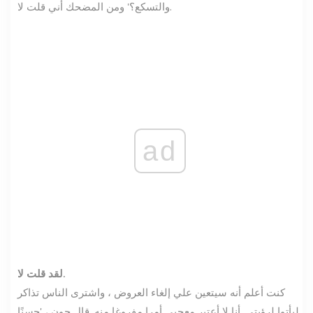
والتسكع؟' ومن المضحك أني قلت لا.
ad
لقد قلت لا.
كنت أعلم أنه سيتعين علي إلغاء العروض ، واشترى الناس تذاكر
ليأتوا لرؤيتي. أنا لا أعتبر معجبي أمرا مفروغا منه. قال جون ، 'حسنًا