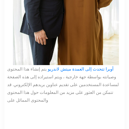
أوبرا تتحدث إلى العمدة ميتش لاندريو
يتم إنشاء هذا المحتوى
وصيانته بواسطة جهة خارجية ، ويتم استيراده إلى هذه الصفحة
لمساعدة المستخدمين على تقديم عناوين بريدهم الإلكتروني. قد
تتمكن من العثور على مزيد من المعلومات حول هذا المحتوى
والمحتوى المماثل على