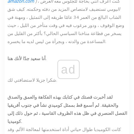
، كنت أعرف أنني بحاجة للجلوس معه
العرض
)
amazon.com
اليومي
تستضيف لامتصاص المزيد من دفئه وحكمته. كيف شق
الشاب البالغ من العمر 34 عامًا طريقه إلى التمثيل ، ومهنة في
وضع الوقوف ، ودور مرغوب فيه في وقت متأخر من الليل ، حيث
يسخر من فظاعة مناخنا السياسي الحالي؟ بأكثر من القليل من
المساعدة من والدته ، وبجرأة من ليس لديه ما يخسره.
أنا سعيد جدًا لأنك هنا.
ad
شكرا جزيلا لاستضافتي لك.
لقد أخبرت قصتك في كتابك بهذه الفكاهة والعمق والصدق
والحقيقة. لم أسمع قط بممثل كوميدي نشأ في جنوب أفريقيا
الفصل العنصري في ظل هذه الظروف القاسية ، ثم حول ذلك إلى
كوميديا.
كانت الكوميديا ​​طوال حياتي أداة استخدمتها لمعالجة الألم. وقد