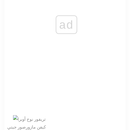
ad
كيفن مازور
صور جيتي