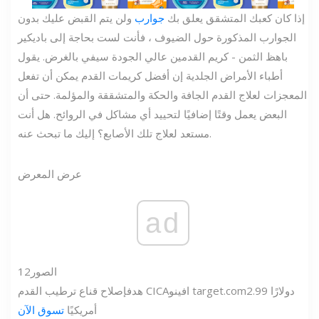
إذا كان كعبك المتشقق يعلق بك
جوارب
ولن يتم القبض عليك بدون
الجوارب المذكورة حول الضيوف ، فأنت لست بحاجة إلى باديكير
باهظ الثمن - كريم القدمين عالي الجودة سيفي بالغرض. يقول
أطباء الأمراض الجلدية إن أفضل كريمات القدم يمكن أن تفعل
المعجزات لعلاج القدم الجافة والحكة والمتشققة والمؤلمة. حتى أن
البعض يعمل وقتًا إضافيًا لتحييد أي مشاكل في الروائح. هل أنت
مستعد لعلاج تلك الأصابع؟ إليك ما تبحث عنه.
عرض المعرض
ad
الصور
12
2.99 دولارًا
target.com
افينو
إصلاح قناع ترطيب القدم CICA
هدف
أمريكيًا
تسوق الآن