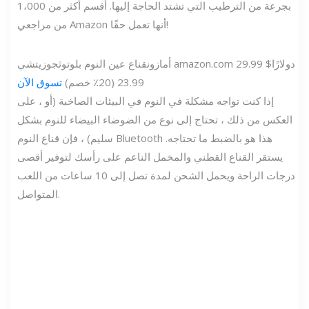
بجرعة من الترطيب التي تشتد الحاجة إليها. أقسم أكثر من 1،000
من مراجعي Amazon أنها تعمل حقًا!
29.99 دولارًا
$
amazon.com
أمازون
قناع عين النوم بلوتوث
جوزيتشي
23.99 (20٪ خصم)
تسوق الآن
إذا كنت تواجه مشكلة في النوم في البيئات الصاخبة (أو ، على
العكس من ذلك ، تحتاج إلى نوع من الضوضاء البيضاء للنوم بشكل
سليم) ، فإن قناع النوم Bluetooth هذا هو بالضبط ما تحتاجه.
يستقر القناع القطني والمخمل الناعم على رأسك لتوفير أقصى
درجات الراحة ويحمل الشحن لمدة تصل إلى 10 ساعات من اللعب
المتواصل.