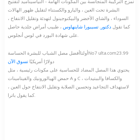
تمزج التركيبة المتجانسة بين المكونات الهامة - النياسيناميد لتفتيح
البشرة تحت العين ، واليارو والكستناء لتقليل ظهور الهالات
السوداء ، والشاي الأخضر والبيكنوجينول لتهدئة وتقليل الانتفاخ ،
كما تقول
دكتور. تسيبورا شاينهاوس
، طبيب أمراض جلدية حاصل
على شهادة البورد في لوس أنجلوس.
23.99
ulta.com
No7
أولتا
أفضل مصل الشباب للبشرة الحساسة
دولارًا أمريكيًا
تسوق الآن
يحتوي هذا المصل المضاد للحساسية على مكونات رئيسية ، مثل
حمض الهيالورونيك والفيتامينات A و C والكسافا والببتيدات ،
لاستهداف التجاعيد وتحسين الصلابة وتقليل الانتفاخ حول العين ،
كما يقول باترا.