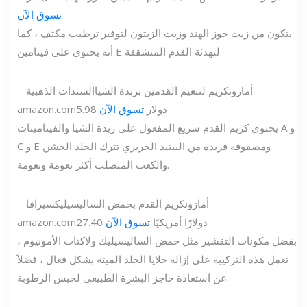
تسوق الآن
يتكون من زيت جوز الهند وزيت الزيتون لتوفير ترطيب مكثف ، كما
أنه يحتوي على فيتامين E لتهدئة القدم المتشققة.
أمازون
كريم لتنعيم القدمين بزبدة الشيا
السندات الذهبية
5.98 دولار
تسوق الآن
amazon.com
يحتوي كريم القدم سريع المفعول على زبدة الشيا والفيتامينات A و
C و E ومصفوفة فريدة من الببتيد الحريري تترك الجلد الخشن
والكعب المتصلب أكثر نعومة ونعومة.
أمازون
كريم القدم بحمض الساليسيليك
سيرافا
27.40 دولارًا أمريكيًا
تسوق الآن
amazon.com
بفضل مكونات التقشير مثل حمض الساليسيليك ولاكتات الأمونيوم ،
تعمل هذه التركيبة على إزالة خلايا الجلد الميتة بشكل فعال ، فضلاً
عن استعادة حاجز البشرة الطبيعي لحبس الرطوبة.