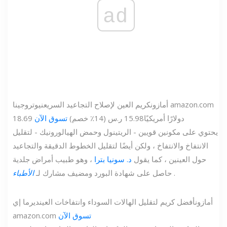
ad
amazon.com
أمازون
كريم العين لإصلاح التجاعيد السريع
نيوتروجينا
18.69 دولارًا أمريكيًا
15.98 ر.س (14٪ خصم)
تسوق الآن
يحتوي على مكونين قويين - الريتينول وحمض الهيالورونيك - لتقليل
الانتفاخ والانتفاخ ، ولكن أيضًا لتقليل الخطوط الدقيقة والتجاعيد
حول العينين ، كما يقول
د. سونيا بترا
، وهو طبيب أمراض جلدية
.
حاصل على شهادة البورد ومضيف مشارك لـ
الأطباء
أمازون
أفضل كريم لتقليل الهالات السوداء وانتفاخات العين
ديرما إي
تسوق الآن
amazon.com