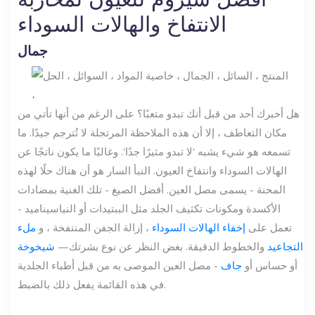
أفضل سيروم للعيون لمحاربة
الانتفاخ والهالات السوداء
جمال
هل أخبرك أحد من قبل أنك تبدو متعبًا؟ على الرغم من أنها تأتي من
مكان التعاطف ، إلا أن هذه الملاحظة المرتجلة لا تُترجم جيدًا. ما
تسمعه هو شيء يشبه 'لا تبدو مثيرًا جدًا'. وغالبًا ما يكون ناتجًا عن
الهالات السوداء وانتفاخ العيون. النبأ السار هو أن هناك حلًا لهذه
المحنة - يسمى مصل العين. أفضل الصيغ - تلك الغنية بمضادات
الأكسدة ومكونات تكثيف الجلد مثل الببتيدات أو النياسيناميد -
تعمل على
إخفاء الهالات السوداء
، إزالة الجفن المنتفخة ، و
ملء
التجاعيد
والخطوط الدقيقة. بغض النظر عن نوع بشرتك—
شيخوخة
أو حساس أو
جاف
- مصل العين الموصى به من قبل أطباء الجلدية
في هذه القائمة يفعل ذلك بالضبط.