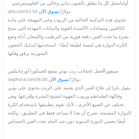
أولتا
مصل كل ما يتعلق بالعيون نباتي وخالي من الغلوتين
مرضي
32.50 دولارًا
تسوق الآن
ulta.com
تحتوي هذه التركيبة الخالية من الزيوت وغير المهيجة على مادة
الكافيين ومضادات الأكسدة القوية والنباتات المهدئة التي تمنح
بشرة ما تحت العين دفعة فورية من الترطيب واللمعان. أداة وضع
الكرة الدوارة هي لمسة لطيفة أيضًا - استخدمها لتدليك الجفون
المتورمة برفق وفكها.
سيفورا
أفضل لحقائب زيت نوني مشع للعين
كورا أورجانيكس
38.00 دولارًا
تسوق الآن
sephora.com
يقول باترا إن علاج العين الذي يعتمد على الزيت يحتوي على نوني
وفاكهة الطماطم وزيوت القهوة لتفتيح البشرة وإفراغها. وهي
تختلف عن الصيغ الأخرى ، لأنك تقوم بتطبيقها باستخدام الكرة
الدوارة المضمنة. تشرح أن هذا لا يساعد فقط في التطبيق ، ولكنه
أيضًا يحسن الدورة الدموية دون شد الجلد تحت العين الحساس.