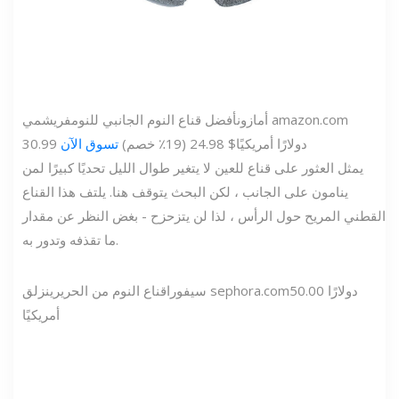
amazon.com
أمازون
أفضل قناع النوم الجانبي للنوم
فريشمي
30.99 دولارًا أمريكيًا
$ 24.98 (19٪ خصم)
تسوق الآن
يمثل العثور على قناع للعين لا يتغير طوال الليل تحديًا كبيرًا لمن
ينامون على الجانب ، لكن البحث يتوقف هنا. يلتف هذا القناع
القطني المريح حول الرأس ، لذا لن يتزحزح - بغض النظر عن مقدار
ما تقذفه وتدور به.
50.00 دولارًا
sephora.com
سيفورا
قناع النوم من الحرير
ينزلق
أمريكيًا