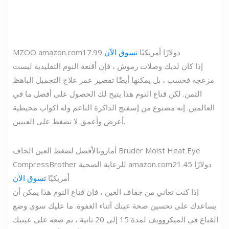
17.99 دولارًا أمريكيًا
تسوق الآن
amazon.com
MZOO
إذا كان لديك وصلات رموش ، فإن أقنعة النوم التقليدية ليست
مزعجة فحسب ، بل يمكنها أيضًا تقصير عمر علاج التجميل الباهظ
الثمن. لكن قناع النوم هذا يتيح لك الحصول على أفضل ما في
العالمين. إنه مصنوع من إسفنج الذاكرة الناعم وله أكواب محيطية
أعرض وأعمق لا تضغط على العينين.
أمازون
الأفضل لضغط العين الجاف Bruder Moist Heat Eye
21.45 دولارًا
amazon.com
Brother للرعاية الصحية
Compress
أمريكيًا
تسوق الآن
إذا كنت تعاني من جفاف العين ، فإن قناع النوم هذا يمكن أن
يساعدك على تحسين صحة عينك أثناء الغفوة. ما عليك سوى وضع
القناع في الميكروويف لمدة 15 إلى 20 ثانية ، ثم ضعه على عينيك