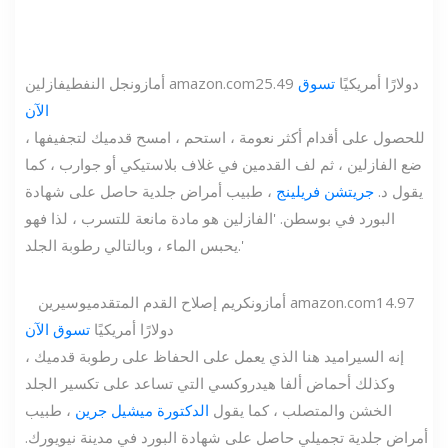
25.49 دولارًا أمريكيًا
تسوق
amazon.com
أمازون
جل النفطي
فازلين
الآن
للحصول على أقدام أكثر نعومة ، استحم ، امسح قدميك لتجفيفها ،
ضع الفازلين ، ثم لف القدمين في غلاف بلاستيكي أو جوارب ، كما
يقول د.
جريتشن فريلينج
، طبيب أمراض جلدية حاصل على شهادة
البورد في بوسطن. 'الفازلين هو مادة مانعة للتسرب ، لذا فهو
يحبس الماء ، وبالتالي رطوبة الجلد.'
14.97
amazon.com
أمازون
كريم إصلاح القدم المتقدم
يوسيرين
دولارًا أمريكيًا
تسوق الآن
إنه السيراميد هنا الذي يعمل على الحفاظ على رطوبة قدميك ،
وكذلك أحماض ألفا هيدروكسي التي تساعد على تكسير الجلد
الخشن والمتصلب ، كما يقول
الدكتورة ميشيل جرين
، طبيب
أمراض جلدية تجميلي حاصل على شهادة البورد في مدينة نيويورك.