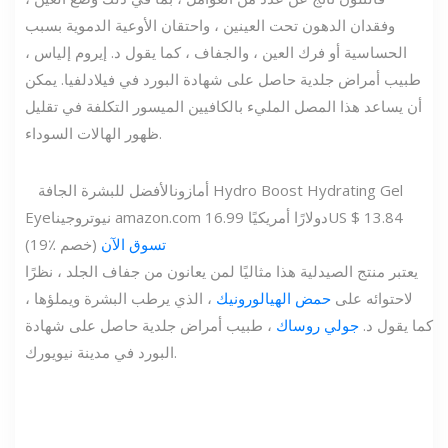
وفقدان الدهون تحت العينين ، واحتقان الأوعية الدموية بسبب
الحساسية أو فرك العين ، والجفاف ، كما يقول د. إيروم إلياس ،
طبيب أمراض جلدية حاصل على شهادة البورد في فيلادلفيا. يمكن
أن يساعد هذا المصل المليء بالكافيين الميسور التكلفة في تقليل
ظهور الهالات السوداء.
أمازون
الأفضل للبشرة الجافة Hydro Boost Hydrating Gel
US $ 13.84
16.99 دولارًا أمريكيًا
amazon.com
نيوتروجينا
Eye
تسوق الآن
(19٪ خصم)
يعتبر منتج الصيدلية هذا مثاليًا لمن يعانون من جفاف الجلد ، نظرًا
لاحتوائه على
حمض الهيالورونيك
، الذي يرطب البشرة ويملؤها ،
كما يقول د.
جولي روساك
، طبيب أمراض جلدية حاصل على شهادة
البورد في مدينة نيويورك.