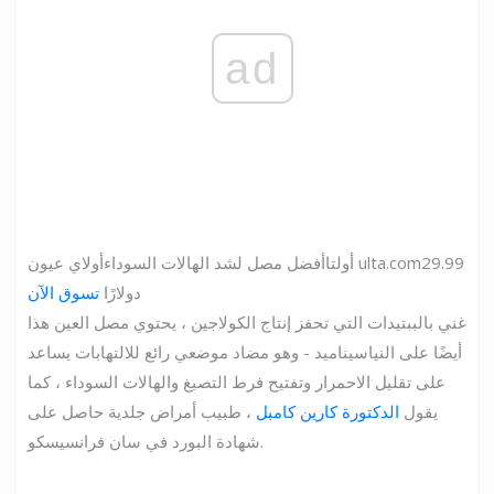
ad
29.99
ulta.com
أولتا
أفضل مصل لشد الهالات السوداء
أولاي عيون
دولارًا
تسوق الآن
غني بالببتيدات التي تحفز إنتاج الكولاجين ، يحتوي مصل العين هذا
أيضًا على النياسيناميد - وهو مضاد موضعي رائع للالتهابات يساعد
على تقليل الاحمرار وتفتيح فرط التصبغ والهالات السوداء ، كما
يقول
الدكتورة كارين كامبل
، طبيب أمراض جلدية حاصل على
شهادة البورد في سان فرانسيسكو.