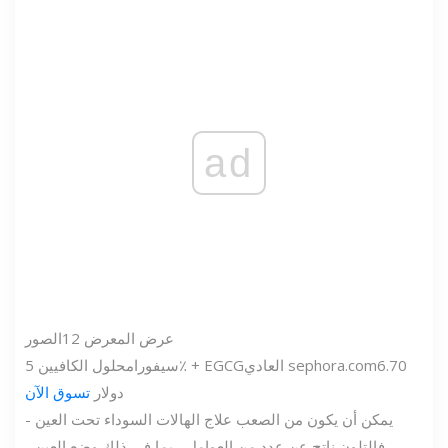
ad
عرض المعرض
12
الصور
6.70
sephora.com
العادي
محلول الكافيين 5٪ + EGCG
سيفورا
دولار
تسوق الآن
يمكن أن يكون من الصعب علاج الهالات السوداء تحت العين -
فالتلون ناتج عن عدد من العوامل ، بما في ذلك وضع العين ،