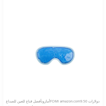
9.50 دولارات
amazon.com
FOMI
أمازون
أفضل قناع للعين للصداع