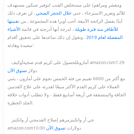
ومقشر ومراهم) على مستخلص القنب لتوفير تسكين مستهدف
للألم وتعزيز الاسترخاء ، حتى
خلال الحجر الصحي
. لن تعرف ذلك
أبدًا بفضل الرائحة الأنيقة. أحب أوبرا هذه المجموعة ، من
تقنيتها
للأظافر منذ فترة طويلة
، لدرجة أنها أدرجته في قائمة
الأشياء
المفضلة لعام 2019
. وتقول إن ذلك ساعدها على تحقيق 'أقدام
سعيدة وهادئة'.
7.29
amazon.com
أمازون
للحصول على كريم قدم صحية
أوكيف
دولار
تسوق الآن
مع أكثر من 6600 تقييم من فئة الخمس نجوم على أمازون ، يثني
العملاء على كريم القدم الأكثر مبيعًا لقدرته على علاج القدمين
الجافة والمتشققة في أربعة أسابيع فقط - ولا تتطلب أدوات حلاقة
الجلد الخطرة.
جي آر واتكينز
مرهم إصلاح القدم
جي آر واتكينز
10.00 دولارات
تسوق الآن
amazon.com