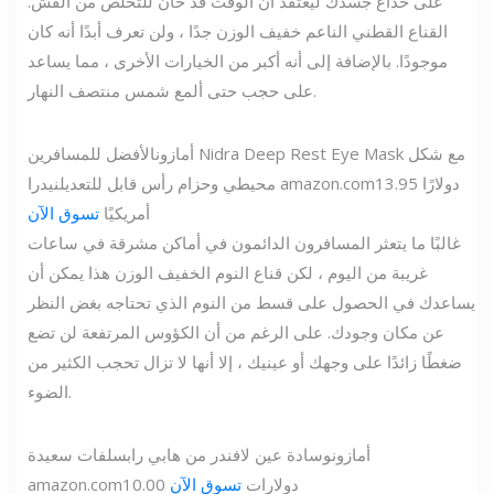
على خداع جسدك ليعتقد أن الوقت قد حان للتخلص من القش.
القناع القطني الناعم خفيف الوزن جدًا ، ولن تعرف أبدًا أنه كان
موجودًا. بالإضافة إلى أنه أكبر من الخيارات الأخرى ، مما يساعد
على حجب حتى ألمع شمس منتصف النهار.
أمازون
الأفضل للمسافرين Nidra Deep Rest Eye Mask مع شكل
13.95 دولارًا
amazon.com
محيطي وحزام رأس قابل للتعديل
نيدرا
أمريكيًا
تسوق الآن
غالبًا ما يتعثر المسافرون الدائمون في أماكن مشرقة في ساعات
غريبة من اليوم ، لكن قناع النوم الخفيف الوزن هذا يمكن أن
يساعدك في الحصول على قسط من النوم الذي تحتاجه بغض النظر
عن مكان وجودك. على الرغم من أن الكؤوس المرتفعة لن تضع
ضغطًا زائدًا على وجهك أو عينيك ، إلا أنها لا تزال تحجب الكثير من
الضوء.
أمازون
وسادة عين لافندر من هابي رابس
لفات سعيدة
10.00 دولارات
تسوق الآن
amazon.com