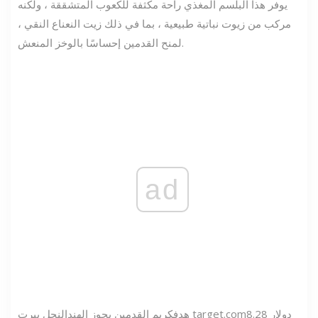
يوفر هذا البلسم المغذي راحة مكثفة للكعوب المتشققة ، ولكنه
مركب من زيوت نباتية طبيعية ، بما في ذلك زيت النعناع النقي ،
لمنح القدمين إحساسًا بالوخز المنعش.
ad
8.28 دولار
target.com
هدف
كريم القدمين بجوز الهند
النحل بيرت