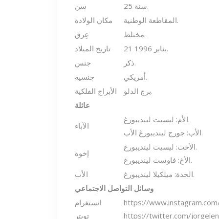
25 سنة.
سن
المقاطعة الوطنية.
مكان الولادة
مختلط.
عِرق
21 يناير 1996.
تاريخ الميلاد
ذكر.
جنس
أمريكي.
جنسية
برج الدلو.
الأبراج الفلكية
عائلة
الأم: ليسيت لينديبورغ.
الآباء
الأب: جورج لينديبورغ الأب.
الأخت: ليسيت لينديبورغ.
إخوة
الأخ: فاوست لينديبورغ.
الجدة: ميلكيلا لينديبورغ.
الأب
وسائل التواصل الاجتماعي
https://www.instagram.com
انستغرام
https://twitter.com/jorgele
تويتر