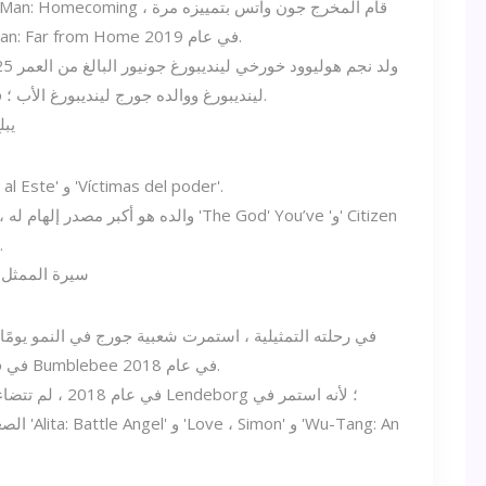
أخرى في دور جيسون إيونيلو في فيلم Spider-Man: Far from Home في عام 2019.
لينديبورغ ووالده جورج لينديبورغ الأب ؛ في سانتو دومينغو ، عاصمة جمهورية الدومينيكان.
زرع فيه بذور التمثيل والده ، وهو مدير '60 Millas al Este' و 'Víctimas del poder'.
والده هو أكبر مصدر إلهام له ، والذي شجع
Kane 'وفي أحد الأيام ، قرر أن يتدخل في التمثيل.
في رحلته التمثيلية ، استمرت شعبية جورج في النمو يومً
Memo مع Hailee Steinfeld في فيلم الخيال العلمي Bumblebee في عام 2018.
الصعود إ