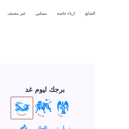
الشائع
ازياء خاصة
ممثلين
غير مصنف
برجك ليوم غد