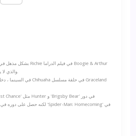
Wittle in Bliss ، والذي لا يزال مكانته البارزة في قمة التل.
في السينما ، دخل هذا ال