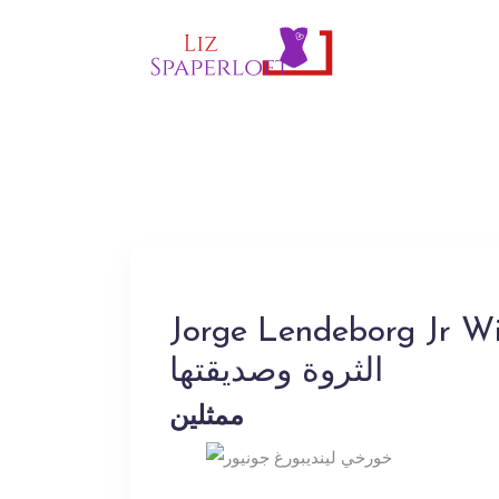
Jorge Lendeborg  ، العمر ، الطول ، صافي
الثروة وصديقتها
ممثلين