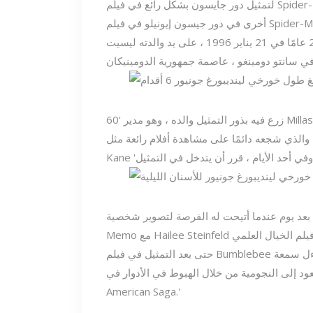
لتمثيل دور جايسون بشكل رائع في فيلم Spider-Man: Homecoming ، قام المخرج جون واتس بتمييزه مرة
ولد نجم هوليوود خورخي لينديبورغ جونيور البالغ من العمر 25 عامًا في 21 يناير 1996 ، على يد والدته ليسيت
ه دائمًا على مشاهدة أفلام رائعة مثل 'The God' You’ve 'و' Citizen
ا بعد يوم عندما أتيحت له الفرصة لتصوير شخصية
حتى بعد التمثيل في فيلم Bumblebee في عام 2018 ، لم تتضاءل سمعة Lendeborg ؛ لأنه استمر في
لى النجومية من خلال الهبوط في الأدوار في 'Alita: Battle Angel' و 'Love ، Simon' و 'Wu-Tang: An
American Saga.'