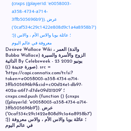
Desiree Wallace Wiki ، العمر (والدة
Bubba Wallace) الزوج والأسرة والسيرة
الذاتية By Celebsweek - 23 يونيو 2020
(صورة جديدة ()). src =
'https://capi.connatix.com/tr/si?
token=e0058003-a358-4734-a714-
3ffb505696b9&cid=c00d24e1-db97-
402a-a6f7-d7de09d21209' ؛
cnxps.cmd.push (function () {cnxps
({playerId: 'e0058003-a358-4734-a714-
3ffb505696b9'}). عرض
('0caf534c29c1422e808d9c1a4a8958b7')
؛}) ؛ عائلة بوبا والاس الأم ، والاس معروفة
في عالم اليوم