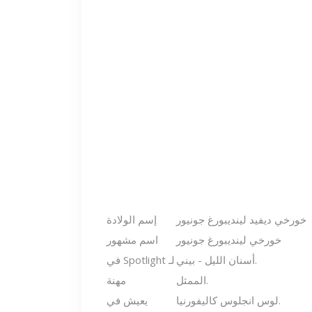
خورخي ديفيد لينديبورغ جونيور
إسم الولادة
خورخي لينديبورغ جونيور
اسم مشهور
أسنان الليل - بيني.
في Spotlight لـ
الممثل.
مهنة
لوس انجلوس كاليفورنيا.
يعيش في