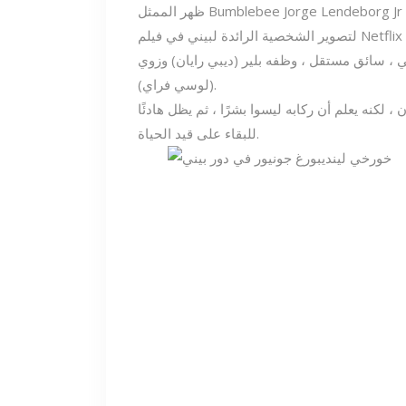
ظهر الممثل Bumblebee Jorge Lendeborg Jr مرة أخرى في عناوين وسائل الإعلام بعد استراحة قصيرة
ي ، سائق مستقل ، وظفه بلير (ديبي رايان) وزوي
(لوسي فراي).
لكنه يعلم أن ركابه ليسوا بشرًا ، ثم يظل هادئًا
للبقاء على قيد الحياة.