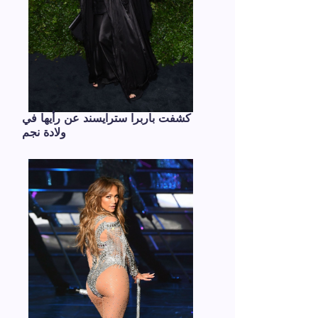
كشفت باربرا سترايسند عن رأيها في
ولادة نجم