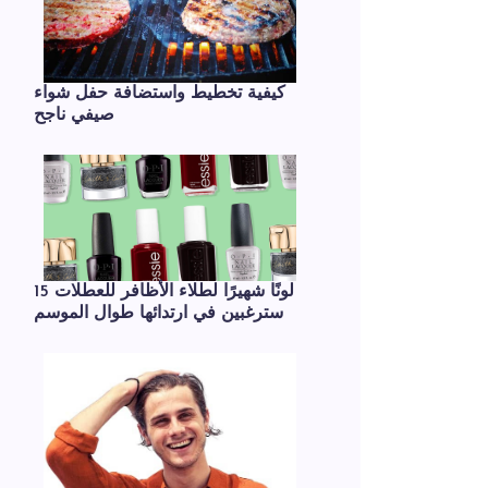
كيفية تخطيط واستضافة حفل شواء
صيفي ناجح
15 لونًا شهيرًا لطلاء الأظافر للعطلات
سترغبين في ارتدائها طوال الموسم