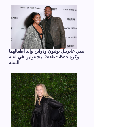
يبقي غابرييل يونيون ودواين وايد أطفالهما
مشغولين في لعبة Peek-a-Boo وكرة
السلة