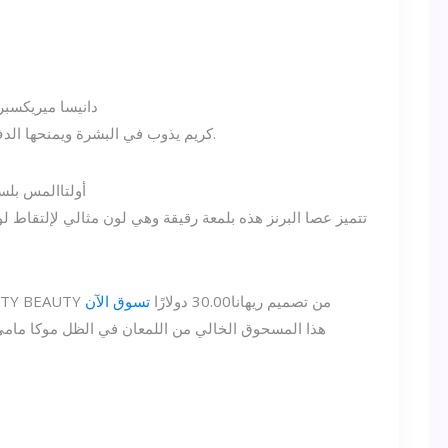
دانيسا ميريكس
بر
كريم يذوب في البشرة ويمنحها الدفء غير اللامع. جرب الظل العميق للبشرة الداكنة.
أولتا
المس بلسم
تتميز عصا البرنز هذه بلمعة رقيقة وهي لون مثالي لإلتقاط 
FENTY BEAUTY من تصميم ريهانا
30.00 دولارًا
تسوق الآن
هذا المسحوق الخالي من اللمعان في الظل موكا مامي 