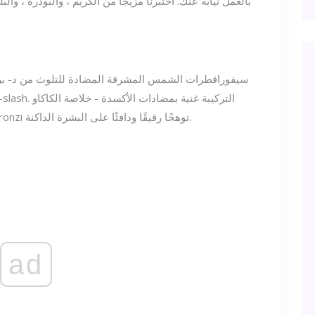
بالعمل نيابة عنك. اختبرنا مزيجًا من الكريم ، والبودرة ، وال
سيفورا
قطرات الشمس المشرقة المضادة للتلوث من د- برو
تحمي بشرتك من الضغوطات البيئية. يضفي D-Bronzi توهجًا رقيقًا ودافئًا على البشرة الداكنة.
ad