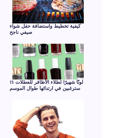
كيفية تخطيط واستضافة حفل شواء
صيفي ناجح
15 لونًا شهيرًا لطلاء الأظافر للعطلات
سترغبين في ارتدائها طوال الموسم