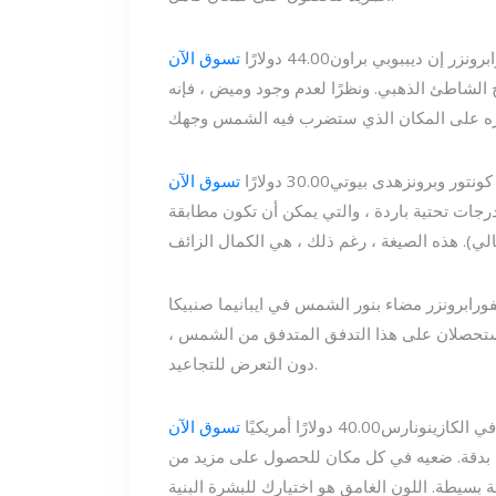
برونزر إن ديب
بوبي براون
44.00 دولارًا
تسوق الآن
ج الشاطئ الذهبي. ونظرًا لعدم وجود وميض ، فإنه
كونتور وبرونز
هدى بيوتي
30.00 دولارًا
تسوق الآن
 درجات تحتية باردة ، والتي يمكن أن تكون مطابقة
ورا
برونزر مضاء بنور الشمس في ايبانيما صن
بيكا
ستحصلان على هذا التدفق المتدفق من الشمس ،
دون التعرض للتجاعيد.
في الكازينو
نارس
40.00 دولارًا أمريكيًا
تسوق الآن
بدقة. ضعيه في كل مكان للحصول على مزيد من