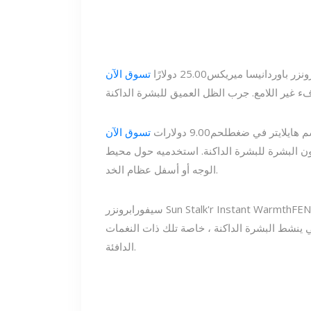
ونزر باور
دانيسا ميريكس
25.00 دولارًا
تسوق الآن
 هايلايتر في ضغط
لحم
9.00 دولارات
تسوق الآن
لون البشرة للبشرة الداكنة. استخدميه حول محيط
الوجه أو أسفل عظام الخد.
برونزر Sun Stalk'r Instant Warmth
سيفورا
ينشط البشرة الداكنة ، خاصة تلك ذات النغمات
الدافئة.