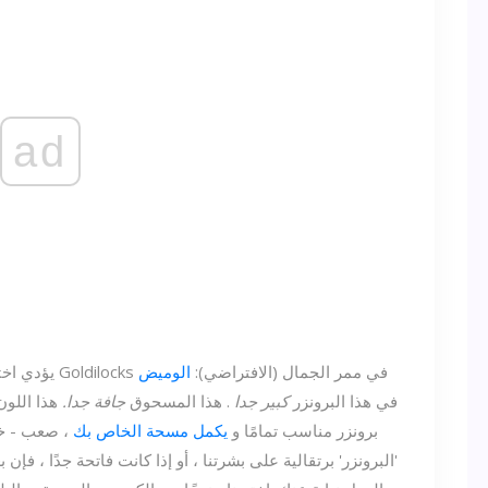
ad
يؤدي اختيار البرونزر إلى تحويل الشخص الأكثر عملية إلى Goldilocks في ممر الجمال (الافتراضي):
الوميض
في هذا البرونزر
كبير جدا
. هذا المسحوق
جافة جدا.
هذا اللو
برونزر مناسب تمامًا و
يكمل مسحة الخاص بك
، صعب - خ
'البرونزر' برتقالية على بشرتنا ، أو إذا كانت فاتحة جدًا ، فإ