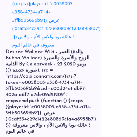
Desiree Wallace Wiki ، العمر (والدة
Bubba Wallace) الزوج والأسرة والسيرة
الذاتية By Celebsweek - 23 يونيو 2020
(صورة جديدة ()). src =
'https://capi.connatix.com/tr/si?
token=e0058003-a358-4734-a714-
3ffb505696b9&cid=c00d24e1-db97-
402a-a6f7-d7de09d21209' ؛
cnxps.cmd.push (function () {cnxps
({playerId: 'e0058003-a358-4734-a714-
3ffb505696b9'}). عرض
('0caf534c29c1422e808d9c1a4a8958b7')
؛}) ؛ عائلة بوبا والاس الأم ، والاس معروفة
في عالم اليوم