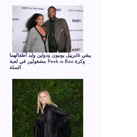
يبقي غابرييل يونيون ودواين وايد أطفالهما
مشغولين في لعبة Peek-a-Boo وكرة
السلة