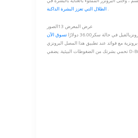
بلسم ، وحتى البرونزر المملوء بالعناية بالبشرة في
.
الظلال التي تعزز البشرة الداكنة
عرض المعرض
13
الصور
نزي
الفيل في حالة سكر
36.00 دولارًا
تسوق الآن
برونزية مع فوائد عند تطبيق هذا المصل البرونزي-slash. التركيبة غنية بمضادات الأكسدة - خلاصة الكاكاو