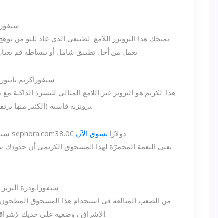
سيفورا
يمنحك هذا البرونزر اللامع الطبيعي الذي عاد للتو من توه
يعمل من أجل تطبيق شامل أو ببساطة قم بغباره على المكان الذي ستضرب فيه الشمس وجهك.
سيفورا
كريم تانتور 
هذا الكريم هو البرونز غير اللامع المثالي للبشرة الداكنة مع
برونزية قاسية (الكثير منها برتقالي). هذه الصيغة ، رغم ذلك ، هي الكمال الزائف.
38.00 دولارًا
تسوق الآن
sephora.com
سيف
تعني النغمة المحمرّة لهذا المسحوق الكريمي أن خدودك 
سيفورا
بودرة البرنز 
من الصعب المبالغة في استخدام هذا المسحوق المطحون 
الإشراق ، وضعيه على خديك لإشراقة بسيطة. اللون الغامق هو اختيارك للبشرة البنية.