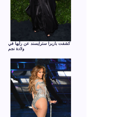
كشفت باربرا سترايسند عن رأيها في
ولادة نجم