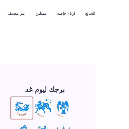
الشائع
ازياء خاصة
ممثلين
غير مصنف
برجك ليوم غد