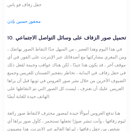
حفل زفاف فو باس
محفوز حسين بإذن
10. تحميل صور الزفاف على وسائل التواصل الاجتماعي
في هذا اليوم وهذا العصر ، من السهل جدًا التقاط الصور بهاتفك ،
ومن المغري مشاركتها مع أصدقائك عبر الإنترنت على الفور. في أي
موقف آخر ، قد يكون هذا جيدًا ، لكن هناك عواقب وخيمة لفعل ذلك
في حفل زفاف. في البداية ، تخاطر بتفجير الفستان للعريس وجميع
الضيوف الآخرين من خلال نشر صور العروس في ثوبها قبل أن يراها
العريس. عليك أن تعترف ، ليست كل الصور التي تم التقاطها على
الهاتف جيدة للغاية أيضًا.
هنا تدفع العروس أموالًا جيدة لمصور محترف لالتقاط صور رائعة
ليوم زفافها ، وأنت تنشر صورًا تجعلها تستحمر ، كأول صور يراها أي
شخص من حفل زفافها ، ليراها العالم عبر الانترنت. هذا مضمون