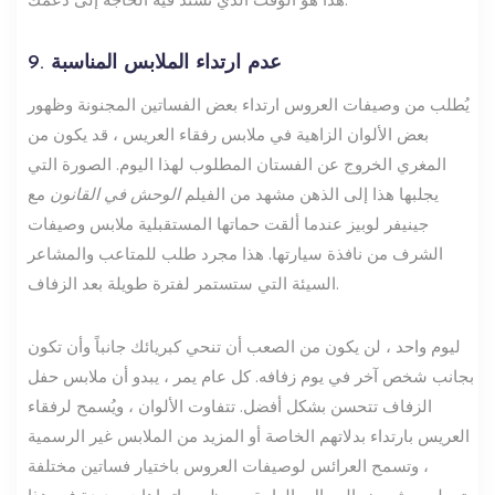
9. عدم ارتداء الملابس المناسبة
يُطلب من وصيفات العروس ارتداء بعض الفساتين المجنونة وظهور
بعض الألوان الزاهية في ملابس رفقاء العريس ، قد يكون من
المغري الخروج عن الفستان المطلوب لهذا اليوم. الصورة التي
يجلبها هذا إلى الذهن مشهد من الفيلم
الوحش في القانون
مع
جينيفر لوبيز عندما ألقت حماتها المستقبلية ملابس وصيفات
الشرف من نافذة سيارتها. هذا مجرد طلب للمتاعب والمشاعر
السيئة التي ستستمر لفترة طويلة بعد الزفاف.
ليوم واحد ، لن يكون من الصعب أن تنحي كبريائك جانباً وأن تكون
بجانب شخص آخر في يوم زفافه. كل عام يمر ، يبدو أن ملابس حفل
الزفاف تتحسن بشكل أفضل. تتفاوت الألوان ، ويُسمح لرفقاء
العريس بارتداء بدلاتهم الخاصة أو المزيد من الملابس غير الرسمية
، وتسمح العرائس لوصيفات العروس باختيار فساتين مختلفة