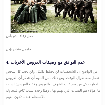
حفل زفاف فو باس
جايمي تشان بإذن
4. عدم التوافق مع وصيفات العروس الأخريات
من الواضح أن الشخصيات لن تختلط دائمًا ، ولن تحب كل شخص
تعمل معه طوال الوقت. ومع ذلك ، من المهم أن نتذكر أن العروس
اختارت كل من وصيفات الشرف (والعريس رفقاء العريس) لسبب
ما. هؤلاء هم الفتيات التي تهتم بها ، وهذا وحده سبب كافٍ لمحاولة
الانسجام عندما تكون معهم.