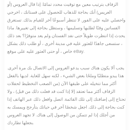
الزفاف بترتيب معين مع توقيت محدد تمامًا. إذا قال العروس (أو
العريس) أنك بحاجة للذهاب للحصول على فستانك ، اخرجي
واحصلي عليه على الفور. لا تنتظر أسبوعًا آخر للقيام بذلك. تستغرق
الفساتين وقتًا لطلبها وتسليمها ، وستظل بحاجة إلى تغييرها. ماذا
يحدث إذا انتظرت طويلاً حتى نفد الفستان ولم يعد متوفرًا؟ بعد ذلك
، ستسعى جاهدًا للعثور عليه في مدينة أخرى ، أو طلب ذلك بشكل
خاص ، أو حتى العثور عليه على موقع eBay.
يجب ألا يكون هناك سبب يدعو العروس إلى الاتصال بك مرة أخرى.
هذا يبدو متطلبًا وملحًا بعض الشيء ، لكنه سهل للغاية. لديها بالفعل
أكثر مما تتخيله على طبقها الآن (من الصعب التخطيط لحفلات
الزفاف أكثر مما تعتقد إلا إذا كنت قد فعلت ذلك من قبل) ، ولا
تحتاج إلى إضافتك إلى تلك القائمة. اتصل وافعل ذلك عبر الهاتف إذا
كنت بحاجة إلى ذلك. اجعل شخصًا آخر في حياتك يتأرجح ويمسك به
من أجلك إذا لم تتمكن من الوصول إلى هناك. لا تجهد العروس
بجعلها تطاردك.